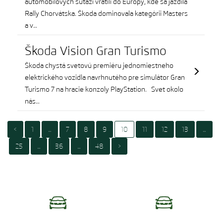
automobilových súťaží vrátili do Európy, kde sa jazdila
Rally Chorvátska. Škoda dominovala kategórii Masters
a v…
Škoda Vision Gran Turismo
Škoda chystá svetovú premiéru jednomiestneho
elektrického vozidla navrhnutého pre simulátor Gran
Turismo 7 na hracie konzoly PlayStation. Svet okolo
nás…
<
1
…
7
8
9
10
11
12
13
…
25
…
36
…
48
>