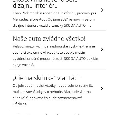
dizajnu interiéru
Chan Park má skúsenosti od Pininfarinu, pracoval pre
Mercedes aj pre Audi. Od júna 2024 je novým šéfom
dizajnu interiéru vozidiel značky ŠKODA AUTO. …
Naše auto zvládne všetko!
Páľavu, mrazy, víchrice, nadmorské výšky, extrémne
sucho či extrémnu vlhkosť, toto všetko musia
zvládnuť dnešné moderné autá. ŠKODA AUTO dokáže
svoje vozidlá…
„Čierna skrinka“ v autách
Od júla budú musieť všetky novopredané autá v EU
mať zapisovať údajov o nehode. Ako bude „čierna
skrinka“ fungovať a čo bude zaznamenávať?
Oficiálne…