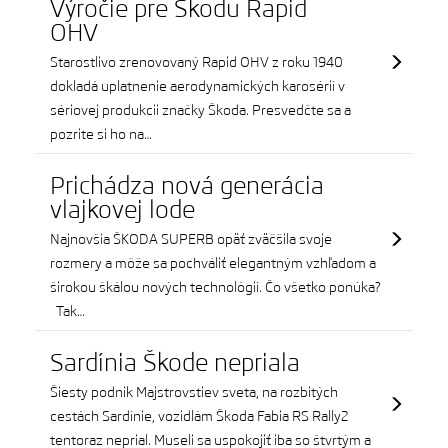
Výročie pre Škodu Rapid
OHV
Starostlivo zrenovovaný Rapid OHV z roku 1940
dokladá uplatnenie aerodynamických karosérií v
sériovej produkcii značky Škoda. Presvedčte sa a
pozrite si ho na…
Prichádza nová generácia
vlajkovej lode
Najnovšia ŠKODA SUPERB opäť zväčšila svoje
rozmery a môže sa pochváliť elegantným vzhľadom a
širokou škálou nových technológií. Čo všetko ponúka?
Tak…
Sardínia Škode nepriala
Šiesty podnik Majstrovstiev sveta, na rozbitých
cestách Sardínie, vozidlám Škoda Fabia RS Rally2
tentoraz neprial. Museli sa uspokojiť iba so štvrtým a