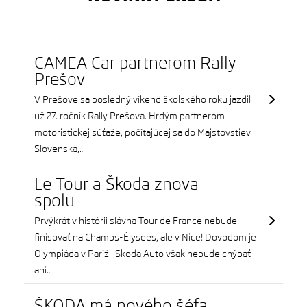
CAMEA Car partnerom Rally
Prešov
V Prešove sa posledný víkend školského roku jazdil
už 27. ročník Rally Prešova. Hrdým partnerom
motoristickej súťaže, počítajúcej sa do Majstovstiev
Slovenska,…
Le Tour a Škoda znova
spolu
Prvýkrát v histórii slávna Tour de France nebude
finišovať na Champs-Élysées, ale v Nice! Dôvodom je
Olympiáda v Paríži. Škoda Auto však nebude chýbať
ani…
ŠKODA má nového šéfa