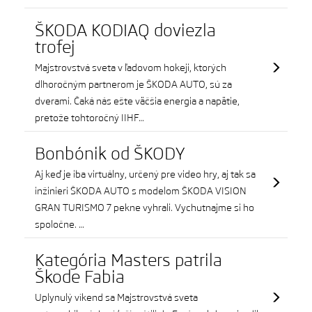
ŠKODA KODIAQ doviezla
trofej
Majstrovstvá sveta v ľadovom hokeji, ktorých
dlhoročným partnerom je ŠKODA AUTO, sú za
dverami. Čaká nás ešte väčšia energia a napätie,
pretože tohtoročný IIHF…
Bonbónik od ŠKODY
Aj keď je iba virtuálny, určený pre video hry, aj tak sa
inžinieri ŠKODA AUTO s modelom ŠKODA VISION
GRAN TURISMO 7 pekne vyhrali. Vychutnajme si ho
spoločne. …
Kategória Masters patrila
Škode Fabia
Uplynulý víkend sa Majstrovstvá sveta