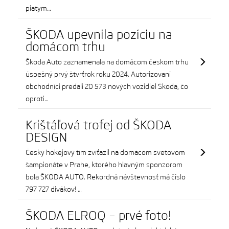
piatym…
ŠKODA upevnila pozíciu na
domácom trhu
Škoda Auto zaznamenala na domácom českom trhu
úspešný prvý štvrťrok roku 2024. Autorizovaní
obchodníci predali 20 573 nových vozidiel Škoda, čo
oproti…
Krištáľová trofej od ŠKODA
DESIGN
Český hokejový tím zvíťazil na domácom svetovom
šampionáte v Prahe, ktorého hlavným sponzorom
bola ŠKODA AUTO. Rekordná návštevnosť má číslo
797 727 divákov! …
ŠKODA ELROQ – prvé foto!