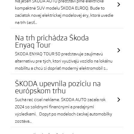
Na jeseň ŠKODA AUTO predstaví plne elektrické
kompaktné SUV modelu ŠKODA ELROQ. Bude to
začiatok novej elektrickej modelovej éry, ktorá uvedie
na trh šesť…
Na trh prichádza Škoda
Enyaq Tour
ŠKODA ENYAQ TOUR 50 predstavuje zaujímavú
alternatívu pre tých, ktorí využívajú vozidlo na lokálnu
mobilitu a chcú si dopriať moderný elektromobil s…
ŠKODA upevnila pozíciu na
európskom trhu
Suchá reč čísel neklame. ŠKODA AUTO začala rok
2024 so solídnymi finančnými a predajnými
výsledkami. Dopyt po modeloch českej automobilky
zostáva…