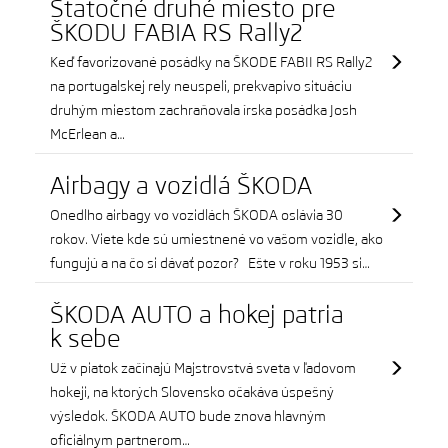
Statočné druhé miesto pre
ŠKODU FABIA RS Rally2
Keď favorizované posádky na ŠKODE FABII RS Rally2
na portugalskej rely neuspeli, prekvapivo situáciu
druhým miestom zachraňovala írska posádka Josh
McErlean a…
Airbagy a vozidlá ŠKODA
Onedlho airbagy vo vozidlách ŠKODA oslávia 30
rokov. Viete kde sú umiestnené vo vašom vozidle, ako
fungujú a na čo si dávať pozor? Ešte v roku 1953 si…
ŠKODA AUTO a hokej patria
k sebe
Už v piatok začínajú Majstrovstvá sveta v ľadovom
hokeji, na ktorých Slovensko očakáva úspešný
výsledok. ŠKODA AUTO bude znova hlavným
oficiálnym partnerom…