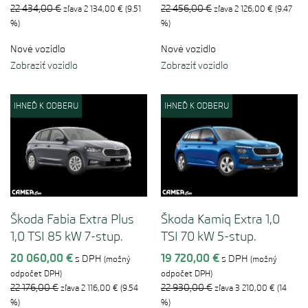
22 434,00 €
22 456,00 €
zľava 2 134,00 € (9.51
zľava 2 126,00 € (9.47
%)
%)
Nové vozidlo
Nové vozidlo
Zobraziť vozidlo
Zobraziť vozidlo
IHNEĎ K ODBERU
IHNEĎ K ODBERU
Škoda Fabia Extra Plus
Škoda Kamiq Extra 1,0
1,0 TSI 85 kW 7-stup.
TSI 70 kW 5-stup.
automat.
manuál
20 060,00 €
19 720,00 €
s DPH
s DPH
(možný
(možný
odpočet DPH)
odpočet DPH)
22 176,00 €
22 930,00 €
zľava 2 116,00 € (9.54
zľava 3 210,00 € (14
%)
%)