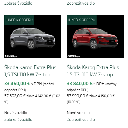
Zobraziť vozidlo
Zobraziť vozidlo
IHNEĎ K ODBERU
IHNEĎ K ODBERU
Škoda Karoq Extra Plus
Škoda Karoq Extra Plus
1,5 TSI 110 kW 7-stup.
1,5 TSI 110 kW 7-stup.
automat.
automat.
33 460,00 €
33 840,00 €
s DPH
s DPH
(možný
(možný
odpočet DPH)
odpočet DPH)
37 602,00 €
37 990,00 €
zľava 4 142,00 € (11.02
zľava 4 150,00 €
%)
(10.92 %)
Nové vozidlo
Nové vozidlo
Zobraziť vozidlo
Zobraziť vozidlo