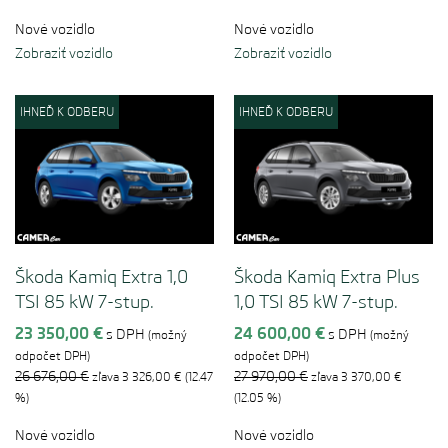
Nové vozidlo
Nové vozidlo
Zobraziť vozidlo
Zobraziť vozidlo
IHNEĎ K ODBERU
IHNEĎ K ODBERU
Škoda Kamiq Extra 1,0
Škoda Kamiq Extra Plus
TSI 85 kW 7-stup.
1,0 TSI 85 kW 7-stup.
automat.
automat.
23 350,00 €
24 600,00 €
s DPH
s DPH
(možný
(možný
odpočet DPH)
odpočet DPH)
26 676,00 €
27 970,00 €
zľava 3 326,00 € (12.47
zľava 3 370,00 €
%)
(12.05 %)
Nové vozidlo
Nové vozidlo