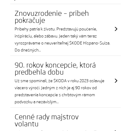
Znovuzrodenie – príbeh
pokračuje
Príbehy patria k životu. Predstavujú poučenie,
inšpiráciu, alebo zábavu. Jeden taký vám teraz
vyrozprávame o neuveriteľnej ŠKODE Hispano-Suiza.
Do dnešných…
90. rokov koncepcie, ktorá
predbehla dobu
Už sme spomínali, že ŠKODA v roku 2023 oslavuje
viacero výročí. Jedným z nich je aj 90 rokov od
predstavenia koncepcie s chrbtovým rámom
podvozku a nezávislým…
Cenné rady majstrov
volantu