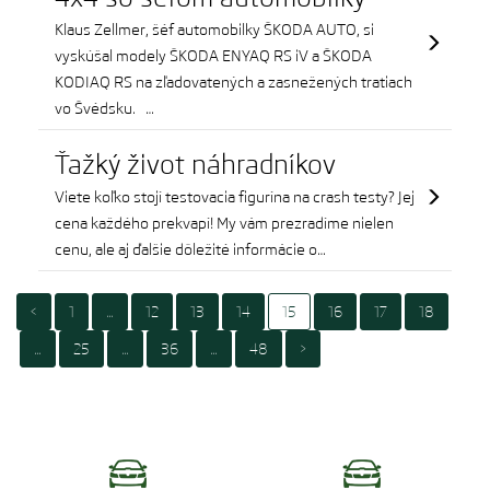
Klaus Zellmer, šéf automobilky ŠKODA AUTO, si
vyskúšal modely ŠKODA ENYAQ RS iV a ŠKODA
KODIAQ RS na zľadovatených a zasnežených tratiach
vo Švédsku. …
Ťažký život náhradníkov
Viete koľko stojí testovacia figurína na crash testy? Jej
cena každého prekvapí! My vám prezradíme nielen
cenu, ale aj ďalšie dôležité informácie o…
<
1
…
12
13
14
15
16
17
18
…
25
…
36
…
48
>