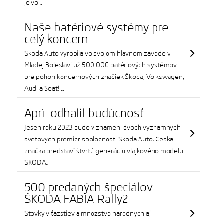
je vo…
Naše batériové systémy pre
celý koncern
Škoda Auto vyrobila vo svojom hlavnom závode v
Mladej Boleslavi už 500 000 batériových systémov
pre pohon koncernových značiek Škoda, Volkswagen,
Audi a Seat! …
Apríl odhalil budúcnosť
Jeseň roku 2023 bude v znamení dvoch významných
svetových premiér spoločnosti Škoda Auto. Česká
značka predstaví štvrtú generáciu vlajkového modelu
ŠKODA…
500 predaných špeciálov
ŠKODA FABIA Rally2
Stovky víťazstiev a množstvo národných aj