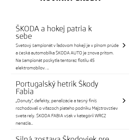
ŠKODA a hokej patria k
sebe
Svetový šampionát v ľadovom hokeji je v plnom prúde
a česká automobilka ŠKODA AUTO je znova pritom.
Na šampionát poskytla tentoraz flotilu 45
elektromobilov. …
Portugalský hetrik Škody
Fabia
„Donuty“, defekty, penalizácie a tesný finiš
rozhodovali o víťazoch piateho podniku Majstrovstiev
sveta rely. ŠKODA FABIA však v kategórii WRC2
nenašla…
Silná zostava Škodoviek pre