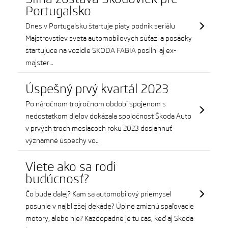
Portugalsko
Dnes v Portugalsku štartuje piaty podnik seriálu
Majstrovstiev sveta automobilových súťaží a posádky
štartujúce na vozidle ŠKODA FABIA posilní aj ex-
majster…
Úspešný prvý kvartál 2023
Po náročnom trojročnom období spojenom s
nedostatkom dielov dokázala spoločnosť Škoda Auto
v prvých troch mesiacoch roku 2023 dosiahnuť
významné úspechy vo…
Viete ako sa rodí
budúcnosť?
Čo bude ďalej? Kam sa automobilový priemysel
posunie v najbližšej dekáde? Úplne zmiznú spaľovacie
motory, alebo nie? Každopádne je tu čas, keď aj Škoda