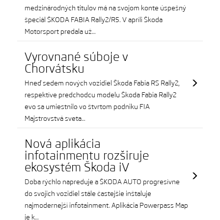
medzinárodných titulov má na svojom konte úspešný
špeciál ŠKODA FABIA Rally2/R5. V apríli Škoda
Motorsport predala už…
Vyrovnané súboje v
Chorvátsku
Hneď sedem nových vozidiel Škoda Fabia RS Rally2,
respektíve predchodcu modelu Škoda Fabia Rally2
evo sa umiestnilo vo štvrtom podniku FIA
Majstrovstvá sveta…
Nová aplikácia
infotainmentu rozširuje
ekosystém Škoda iV
Doba rýchlo napreduje a ŠKODA AUTO progresívne
do svojich vozidiel stále častejšie inštaluje
najmodernejší infotainment. Aplikácia Powerpass Map
je k…