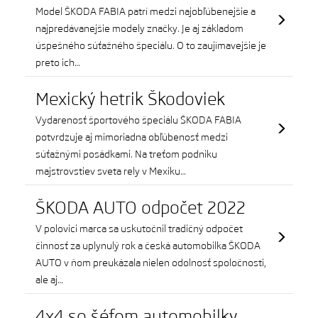
Model ŠKODA FABIA patrí medzi najobľúbenejšie a
najpredávanejšie modely značky. Je aj základom
úspešného súťažného špeciálu. O to zaujímavejšie je
preto ich…
Mexický hetrik Škodoviek
Vydarenosť športového špeciálu ŠKODA FABIA
potvrdzuje aj mimoriadna obľúbenosť medzi
súťažnými posádkami. Na treťom podniku
majstrovstiev sveta rely v Mexiku…
ŠKODA AUTO odpočet 2022
V polovici marca sa uskutočnil tradičný odpočet
činnosť za uplynulý rok a česká automobilka ŠKODA
AUTO v ňom preukázala nielen odolnosť spoločnosti,
ale aj…
4x4 so šéfom automobilky