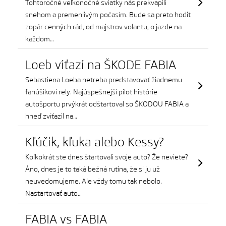
Tohtoročné veľkonočné sviatky nás prekvapili
snehom a premenlivým počasím. Bude sa preto hodiť
zopár cenných rád, od majstrov volantu, o jazde na
každom…
Loeb víťazí na ŠKODE FABIA
Sebastiena Loeba netreba predstavovať žiadnemu
fanúšikovi rely. Najúspešnejší pilot histórie
autošportu prvýkrát odštartoval so ŠKODOU FABIA a
hneď zvíťazil na…
Kľúčik, kľuka alebo Kessy?
Koľkokrát ste dnes štartovali svoje auto? Že neviete?
Áno, dnes je to taká bežná rutina, že si ju už
neuvedomujeme. Ale vždy tomu tak nebolo.
Naštartovať auto…
FABIA vs FABIA