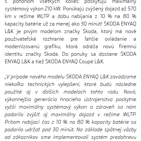
s pohonom všetkých kolies poskytujú maximálny
systémový výkon 210 kW. Ponúkajú zvýšený dojazd až 570
km v režime WLTP a dobu nabíjania z 10 % na 80 %
kapacity batérie už za menej ako 30 minút! ŠKODA ENYAQ
L&K je prvým modelom značky Škoda, ktorý má nové
používateľské rozhranie pre ľahšie ovládanie a
modernizovanú grafiku, ktorá odráža novú firemnú
identitu značky Škoda. Do ponuky sa dostane ŠKODA
ENYAQ L&K a tiež ŠKODA ENYAQ Coupé L&K.
„V prípade nového modelu ŠKODA ENYAQ L&K zavádzame
niekoľko technických vylepšení, ktoré budú následne
použité aj v ďalších modeloch tohto radu. Nová,
výkonnejšia generácia hnacieho ústrojenstva poskytne
vyšší maximálny systémový výkon a zároveň sa nám
podarilo zvýšiť aj maximálny dojazd v režime WLTP.
Pritom nabíjací čas z 10 % na 80 % kapacity batérie sa
podarilo udržať pod 30 minút. Na základe spätnej väzby
od zákazníkov sme implementovali systém predohrevu