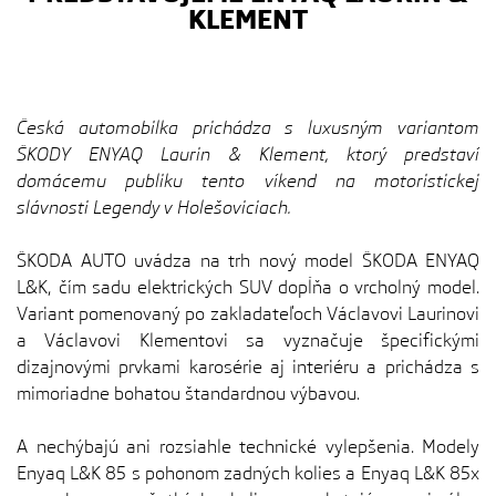
KLEMENT
Česká automobilka prichádza s luxusným variantom
ŠKODY ENYAQ Laurin & Klement, ktorý predstaví
domácemu publiku tento víkend na motoristickej
slávnosti Legendy v Holešoviciach.
ŠKODA AUTO uvádza na trh nový model ŠKODA ENYAQ
L&K, čím sadu elektrických SUV dopĺňa o vrcholný model.
Variant pomenovaný po zakladateľoch Václavovi Laurinovi
a Václavovi Klementovi sa vyznačuje špecifickými
dizajnovými prvkami karosérie aj interiéru a prichádza s
mimoriadne bohatou štandardnou výbavou.
A nechýbajú ani rozsiahle technické vylepšenia. Modely
Enyaq L&K 85 s pohonom zadných kolies a Enyaq L&K 85x