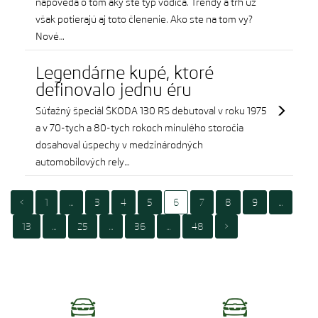
napovedá o tom aký ste typ vodiča. Trendy a trh už
však potierajú aj toto členenie. Ako ste na tom vy?
Nové…
Legendárne kupé, ktoré
definovalo jednu éru
Súťažný špeciál ŠKODA 130 RS debutoval v roku 1975
a v 70-tych a 80-tych rokoch minulého storočia
dosahoval úspechy v medzinárodných
automobilových rely…
<
1
…
3
4
5
6
7
8
9
…
13
…
25
…
36
…
48
>