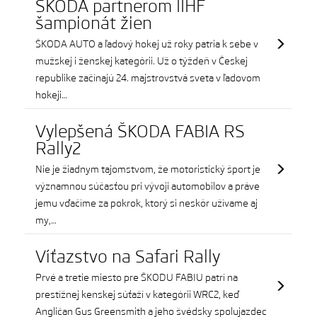
ŠKODA partnerom IIHF
šampionát žien
ŠKODA AUTO a ľadový hokej už roky patria k sebe v
mužskej i ženskej kategórii. Už o týždeň v Českej
republike začínajú 24. majstrovstvá sveta v ľadovom
hokeji…
Vylepšená ŠKODA FABIA RS
Rally2
Nie je žiadnym tajomstvom, že motoristický šport je
významnou súčasťou pri vývoji automobilov a práve
jemu vďačíme za pokrok, ktorý si neskôr užívame aj
my,…
Víťazstvo na Safari Rally
Prvé a tretie miesto pre ŠKODU FABIU patrí na
prestížnej kenskej súťaží v kategórii WRC2, keď
Angličan Gus Greensmith a jeho švédsky spolujazdec