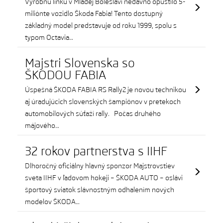
Výrobnú linku v Mladej Boleslavi nedávno opustilo 5-
miliónte vozidlo Škoda Fabia! Tento dostupný
základný model predstavuje od roku 1999, spolu s
typom Octavia…
Majstri Slovenska so
ŠKODOU FABIA
Úspešná ŠKODA FABIA RS Rally2 je novou technikou
aj úradujúcich slovenských šampiónov v pretekoch
automobilových súťaží rally. Počas druhého
májového…
32 rokov partnerstva s IIHF
Dlhoročný oficiálny hlavný sponzor Majstrovstiev
sveta IIHF v ľadovom hokeji – ŠKODA AUTO – oslávi
športový sviatok slávnostným odhalením nových
modelov ŠKODA…