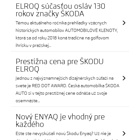
ELROQ súčasťou osláv 130
rokov značky ŠKODA
Témou aktuálneho ročníka prehliadky vzácnych
historických automobilov AUTOMOBILOVÉ KLENOTY,
ktorá sa od roku 2018 koná tradične na golfovom
ihrisku v pražskej…
Prestížna cena pre ŠKODU
ELROQ
Jednou z najvýznamnejších dizajnérskych súťaží na
svete je RED DOT AWARD. Česká automobilka ŠKODA
AUTO si v tejto prestížnej cene odnáša už svoje
osemnáste…
Nový ENYAQ je vhodný pre
každého
Ešte ste nevyskúšali novú Škodu Enyaq? Už nie je