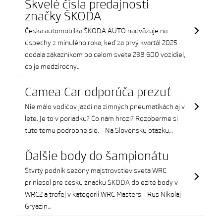
Skvelé čísla predajnosti
značky ŠKODA
Česka automobilka ŠKODA AUTO nadväzuje na
úspechy z minulého roka, keď za prvý kvartál 2025
dodala zákazníkom po celom svete 238 600 vozidiel,
čo je medziročný…
Camea Car odporúča prezuť
Nie málo vodičov jazdí na zimných pneumatikách aj v
lete. Je to v poriadku? Čo nám hrozí? Rozoberme si
túto tému podrobnejšie. Na Slovensku otázku…
Ďalšie body do šampionátu
Štvrtý podnik sezóny majstrovstiev sveta WRC
priniesol pre českú značku ŠKODA dôležité body v
WRC2 a trofej v kategórii WRC Masters. Rus Nikolaj
Gryazin…