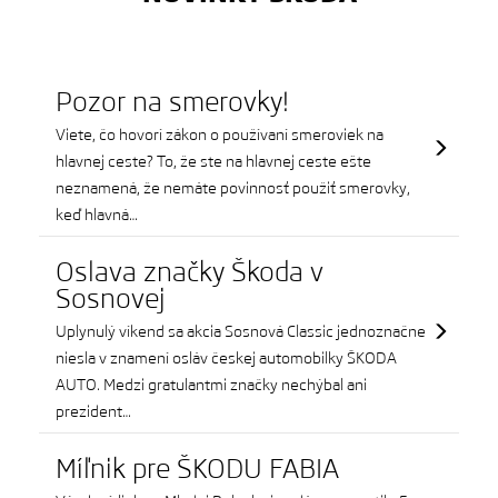
Pozor na smerovky!
Viete, čo hovorí zákon o používaní smeroviek na
hlavnej ceste? To, že ste na hlavnej ceste ešte
neznamená, že nemáte povinnosť použiť smerovky,
keď hlavná…
Oslava značky Škoda v
Sosnovej
Uplynulý víkend sa akcia Sosnová Classic jednoznačne
niesla v znamení osláv českej automobilky ŠKODA
AUTO. Medzi gratulantmi značky nechýbal ani
prezident…
Míľnik pre ŠKODU FABIA