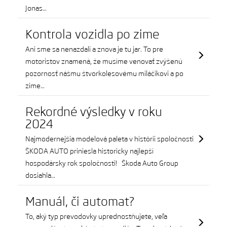
Jonas…
Kontrola vozidla po zime
Ani sme sa nenazdali a znova je tu jar. To pre
motoristov znamená, že musíme venovať zvýšenú
pozornosť nášmu štvorkolesovému miláčikovi a po
zime…
Rekordné výsledky v roku
2024
Najmodernejšia modelová paleta v histórii spoločnosti
ŠKODA AUTO priniesla historicky najlepší
hospodársky rok spoločnosti! Škoda Auto Group
dosiahla…
Manuál, či automat?
To, aký typ prevodovky uprednostňujete, veľa