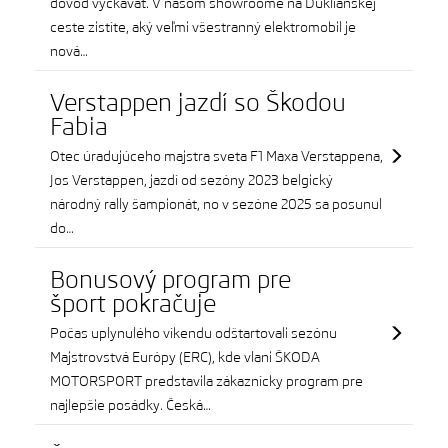
dôvod vyčkávať. V našom showroome na Duklianskej
ceste zistíte, aký veľmi všestranný elektromobil je
nová…
Verstappen jazdí so Škodou
Fabia
Otec úradujúceho majstra sveta F1 Maxa Verstappena,
Jos Verstappen, jazdí od sezóny 2023 belgický
národný rally šampionát, no v sezóne 2025 sa posunul
do…
Bonusový program pre
šport pokračuje
Počas uplynulého víkendu odštartovali sezónu
Majstrovstvá Európy (ERC), kde vlani ŠKODA
MOTORSPORT predstavila zákaznícky program pre
najlepšie posádky. Česká…