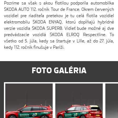
Pozrime sa však s akou flotilou podporila automobilka
ŠKODA AUTO 112. ročník Tour de France. Okrem červených
vozidiel pre riaditeľa pretekov je tu celá flotila vozidiel
elektromobilu ŠKODA ENYAQ, ktorú dopĺňajú hybridné
verzie vozidla ŠKODA SUPERB. Vidieť bude možné aj dve
predvádzacie vozidlá ŠKODA ELROQ Respectline. To
všetko od 5. júla, kedy sa štartuje v Lille, až do 27. júla,
kedy 112. ročník finušuje v Paríži.
FOTO GALÉRIA