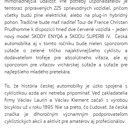
mimoriadnejšia udalosť. Pre potreby usporiadateľov je
tentoraz pripravených 225 sprievodných vozidiel, pričom
všetky budú plne elektrické, alebo na plug-in hybridný
pohon. Tradične bude mať riaditeľ Tour de France Christan
Prudhomme k dispozícii hneď dve červené vozidlá – jeden
nový model ŠKODY ENYQA a ŠKODU SUPERB iV. Česká
automobilka aj v tomto ročníku bude nielen sponzorom
súťaže o zelené tričko najaktívnejšieho cyklistu a
dodávateľom trofeje pre absolútneho víťaza, ale aj
sponzorom pre víťazov vrchárskej súťaže a súťaže pre
najlepšieho mladého pretekára.
To, že história českej automobilky je úzko spojená s
cyklistikou azda ani netreba pripomínať. Veď zakladatelia
firmy Václav Laurin a Václav Klement začali s výrobou
bicyklov už v roku 1895. Nie sa preto, čo čudovať, že česká
značka je dlhoročným významným podporovateľom
cyklistických akcií a aktivít pre amatérov aj profesionálov.