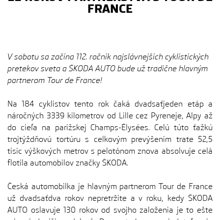
FRANCE
V sobotu sa začína 112. ročník najslávnejších cyklistických
pretekov sveta a ŠKODA AUTO bude už tradične hlavným
partnerom Tour de France!
Na 184 cyklistov tento rok čaká dvadsaťjeden etáp a
náročných 3339 kilometrov od Lille cez Pyreneje, Alpy až
do cieľa na parížskej Champs-Élysées. Celú túto ťažkú
trojtýždňovú tortúru s celkovým prevýšením trate 52,5
tisíc výškových metrov s pelotónom znova absolvuje celá
flotila automobilov značky ŠKODA.
Česká automobilka je hlavným partnerom Tour de France
už dvadsaťdva rokov nepretržite a v roku, kedy ŠKODA
AUTO oslavuje 130 rokov od svojho založenia je to ešte