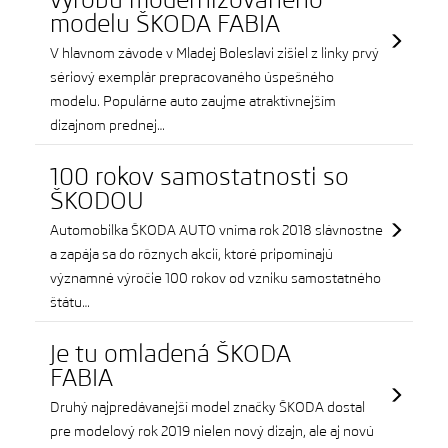
modelu ŠKODA FABIA
V hlavnom závode v Mladej Boleslavi zišiel z linky prvý
sériový exemplár prepracovaného úspešného
modelu. Populárne auto zaujme atraktívnejším
dizajnom prednej…
100 rokov samostatnosti so
ŠKODOU
Automobilka ŠKODA AUTO vníma rok 2018 slávnostne
a zapája sa do rôznych akcií, ktoré pripomínajú
významné výročie 100 rokov od vzniku samostatného
štátu…
Je tu omladená ŠKODA
FABIA
Druhý najpredávanejší model značky ŠKODA dostal
pre modelový rok 2019 nielen nový dizajn, ale aj novú