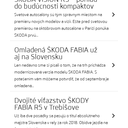
do budúcnosti kompaktov
Svetové autosalóny sú tým správnym miestom na
premiéru nových modelov a vízií. Ešte pred svetovou
premiérou na októbrovom autosalóne v Paríži ponúka
ŠKODA prvú…
Omladená ŠKODA FABIA už
aj na Slovensku
Len nedávno sme si písali o tom, že na trh prichádza
modernizovaná verzia modelu ŠKODA FABIA. S
potešením vám môžeme potvrdiť, že od septembra je
omladená…
Dvojité víťazstvo ŠKODY
FABIA R5 v Trebišove
Už iba dve posádky sa pasujú o titul absolútneho
majstra Slovenska v rely za rok 2018. Obidve jazdia na