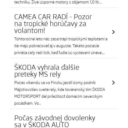
techniku. Živé úsporné motory s objemom 1,0 lit.…
CAMEA CAR RADÍ - Pozor
na tropické horúčavy za
volantom!
Tohtoročné leto nás zasa trápi tropickými teplotami a
tie majú pokračovať aj v auguste. Takéto počasie
prináša celý rad rizík, keď ľudia sú vystavení únave,…
ŠKODA vyhrala ďalšie
preteky MS rely
Počas víkendu sa vo Fínsku jazdil ôsmy podnik
Majstrovstiev sveta rely, kde továrenský tím ŠKODA
MOTORSPORT dal príležitosť domácim severským
posádkam. Vo…
Počas závodnej dovolenky
sa v ŠKODA AUTO