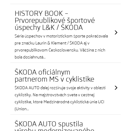
HISTORY BOOK –
Prvorepublikové športové
úspechy L&K / ŠKODA
Séria úspechov v motoristickom športe pokračovala
pre značku Laurin & Klement / ŠKODA aj v
prvorepublikovom Československu. Väčšina z nich
bola dosiahnutá…
ŠKODA oficiálnym
partnerom MS v cyklistike
ŠKODA AUTO ďalej rozširuje svoje aktivity v oblasti
cyklistiky. Na majstrovstvách sveta v cestnej
cyklistike, ktoré Medzinárodná cyklistická únia UCI
(Union…
ŠKODA AUTO spustila
výrobu modernizovaného