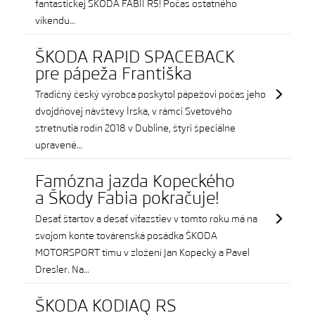
fantastickej ŠKODA FABII R5! Počas ostatného
víkendu…
ŠKODA RAPID SPACEBACK
pre pápeža Františka
Tradičný český výrobca poskytol pápežovi počas jeho
dvojdňovej návštevy Írska, v rámci Svetového
stretnutia rodín 2018 v Dubline, štyri špeciálne
upravené…
Famózna jazda Kopeckého
a Škody Fabia pokračuje!
Desať štartov a desať víťazstiev v tomto roku má na
svojom konte továrenská posádka ŠKODA
MOTORSPORT tímu v zložení Jan Kopecký a Pavel
Dresler. Na…
ŠKODA KODIAQ RS