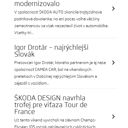
modernizovalo
V spoločnosti ŠKODA AUTO skončila trojtýždňová
podniková dovolenka, no ani počas voľna väčšiny
zamestnancov sa však nezastavil život v automobilke.
Všetky tri…
Igor Drotár – najrýchlejší
Slovák
Prešovčan Igor Drotár, ktorého partnerom je aj naša
spoločnosť CAMEA CAR, bol na víkendových
pretekoch v Dobšinej najrýchlejším Slovákom a
zajazdil s vozidlom…
ŠKODA DESIGN navrhla
trofej pre víťaza Tour de
France
Už tento víkend vyvrcholí na slávnom Champs-
Elysées 105.ročník najslávnejších cyklistických