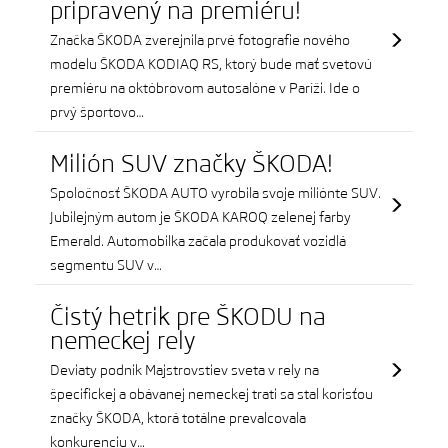
pripravený na premiéru!
Značka ŠKODA zverejnila prvé fotografie nového
modelu ŠKODA KODIAQ RS, ktorý bude mať svetovú
premiéru na októbrovom autosalóne v Paríži. Ide o
prvý športovo…
Milión SUV značky ŠKODA!
Spoločnosť ŠKODA AUTO vyrobila svoje miliónte SUV.
Jubilejným autom je ŠKODA KAROQ zelenej farby
Emerald. Automobilka začala produkovať vozidlá
segmentu SUV v…
Čistý hetrik pre ŠKODU na
nemeckej rely
Deviaty podnik Majstrovstiev sveta v rely na
špecifickej a obávanej nemeckej trati sa stal korisťou
značky ŠKODA, ktorá totálne prevalcovala
konkurenciu v…