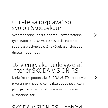
Chcete sa rozprávať so
svojou Škodovkou?
Svet technológií sa rúti dopredu nezadržateľnou
rýchlosťou. ŠKODA AUTO naskočila na tento
supervlak technologického vývoja a prichádza s
ďalšou modernou…
Už vieme, ako bude vyzerať
interiér ŠKODA VISION RS
Niekoľko dní potom, ako ŠKODA AUTO predstavila
prvé snímky nového kompaktu budúcnosti, ktorý
plánuje predstaviť na blížiacom sa parížskom
autosalóne, tak…
ŠKODA VISION RS – pohľad