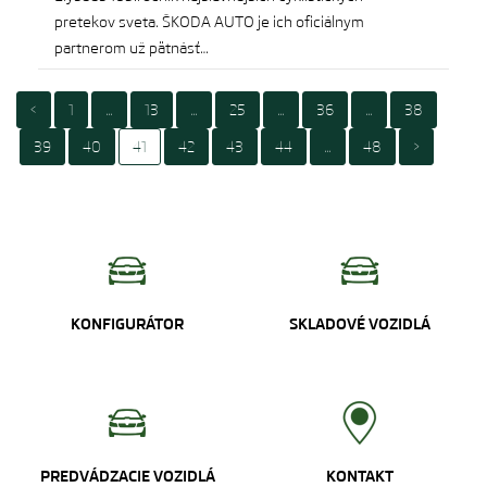
pretekov sveta. ŠKODA AUTO je ich oficiálnym
partnerom už pätnásť…
<
1
…
13
…
25
…
36
…
38
39
40
41
42
43
44
…
48
>
KONFIGURÁTOR
SKLADOVÉ VOZIDLÁ
PREDVÁDZACIE VOZIDLÁ
KONTAKT