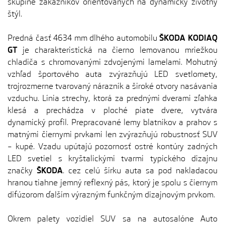
skupine zákazníkov orientovaných na dynamický životný
štýl.
Predná časť 4634 mm dlhého automobilu
ŠKODA KODIAQ
GT
je charakteristická na čierno lemovanou mriežkou
chladiča s chromovanými zdvojenými lamelami. Mohutný
vzhľad športového auta zvýrazňujú LED svetlomety,
trojrozmerne tvarovaný nárazník a široké otvory nasávania
vzduchu. Línia strechy, ktorá za prednými dverami zľahka
klesá a prechádza v ploché piate dvere, vytvára
dynamický profil. Prepracované lemy blatníkov a prahov s
matnými čiernymi prvkami len zvýrazňujú robustnosť SUV
– kupé. Vzadu upútajú pozornosť ostré kontúry zadných
LED svetiel s kryštalickými tvarmi typického dizajnu
značky
ŠKODA
. cez celú šírku auta sa pod nakladacou
hranou tiahne jemný reflexný pás, ktorý je spolu s čiernym
difúzorom ďalším výrazným funkčným dizajnovým prvkom.
Okrem palety vozidiel SUV sa na autosalóne Auto