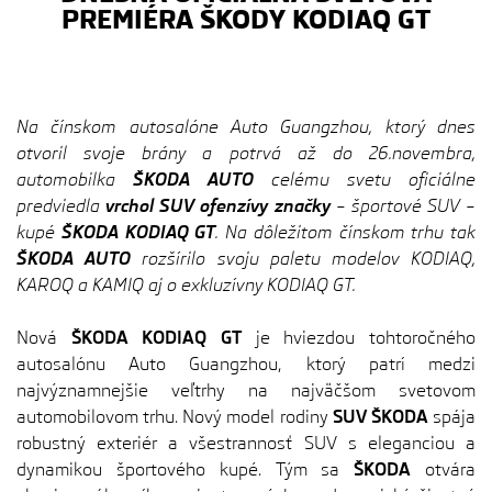
PREMIÉRA ŠKODY KODIAQ GT
Na čínskom autosalóne Auto Guangzhou, ktorý dnes
otvoril svoje brány a potrvá až do 26.novembra,
automobilka
ŠKODA AUTO
celému svetu oficiálne
predviedla
vrchol SUV ofenzívy značky
– športové SUV –
kupé
ŠKODA KODIAQ GT
. Na dôležitom čínskom trhu tak
ŠKODA AUTO
rozšírilo svoju paletu modelov KODIAQ,
KAROQ a KAMIQ aj o exkluzívny KODIAQ GT.
Nová
ŠKODA KODIAQ GT
je hviezdou tohtoročného
autosalónu Auto Guangzhou, ktorý patrí medzi
najvýznamnejšie veľtrhy na najväčšom svetovom
automobilovom trhu. Nový model rodiny
SUV ŠKODA
spája
robustný exteriér a všestrannosť SUV s eleganciou a
dynamikou športového kupé. Tým sa
ŠKODA
otvára