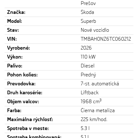
Prešov
Značka:
Škoda
Model:
Superb
Stav:
Nové vozidlo
VIN:
TMBAH0NZ6TC060212
Vyrobené:
2026
Výkon:
110 kW
Palivo:
Diesel
Pohon kolies:
Predný
Prevodovka:
7-st. automatická
Druh karosérie:
Liftback
3
Objem valcov:
1968 cm
Farba:
Čierna metalíza
Maximálna rýchlosť:
225 km/hod.
Spotreba v meste:
5.3 l
Spotreba kombinovaná:
5.1 l