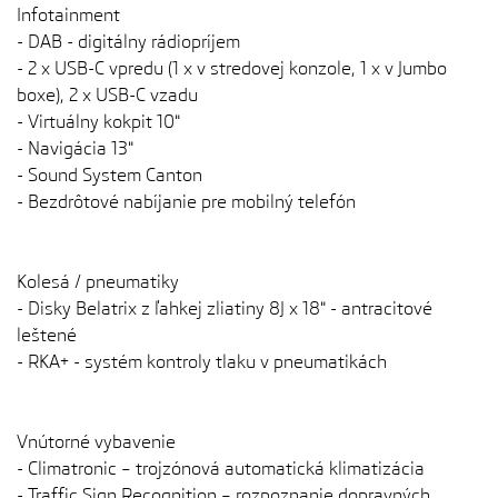
Infotainment
- DAB - digitálny rádiopríjem
- 2 x USB-C vpredu (1 x v stredovej konzole, 1 x v Jumbo
boxe), 2 x USB-C vzadu
- Virtuálny kokpit 10"
- Navigácia 13"
- Sound System Canton
- Bezdrôtové nabíjanie pre mobilný telefón
Kolesá / pneumatiky
- Disky Belatrix z ľahkej zliatiny 8J x 18" - antracitové
leštené
- RKA+ - systém kontroly tlaku v pneumatikách
Vnútorné vybavenie
- Climatronic – trojzónová automatická klimatizácia
- Traffic Sign Recognition – rozpoznanie dopravných