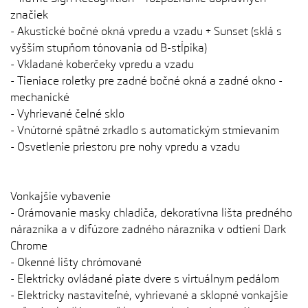
značiek
- Akustické bočné okná vpredu a vzadu + Sunset (sklá s
vyšším stupňom tónovania od B-stĺpika)
- Vkladané koberčeky vpredu a vzadu
- Tieniace roletky pre zadné bočné okná a zadné okno -
mechanické
- Vyhrievané čelné sklo
- Vnútorné spätné zrkadlo s automatickým stmievaním
- Osvetlenie priestoru pre nohy vpredu a vzadu
Vonkajšie vybavenie
- Orámovanie masky chladiča, dekoratívna lišta predného
nárazníka a v difúzore zadného nárazníka v odtieni Dark
Chrome
- Okenné lišty chrómované
- Elektricky ovládané piate dvere s virtuálnym pedálom
- Elektricky nastaviteľné, vyhrievané a sklopné vonkajšie