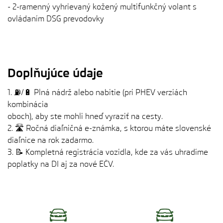
- 2-ramenný vyhrievaný kožený multifunkčný volant s
ovládaním DSG prevodovky
Doplňujúce údaje
1. ⛽/🔋 Plná nádrž alebo nabitie (pri PHEV verziách
kombinácia
oboch), aby ste mohli hneď vyraziť na cesty.
2. 🛣️ Ročná diaľničná e-známka, s ktorou máte slovenské
diaľnice na rok zadarmo.
3. 📝 Kompletná registrácia vozidla, kde za vás uhradíme
poplatky na DI aj za nové EČV.