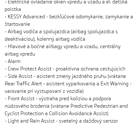
- Elektrické ovládanie okien vpredu a vzadu a el. detská
poistka
- KESSY Advanced - bezkľúčové odomykanie, zamykanie a
štartovanie
- Airbag vodiča a spolujazdca (airbag spolujazdca s
deaktiváciou), kolenný airbag vodiča
- Hlavové a bočné airbagy vpredu a vzadu, centrálny
airbag vpredu
- Alarm
- Crew Protect Assist - proaktívna ochrana cestujúcich
- Side Assist - asistent zmeny jazdného pruhu (vrátane
Rear Traffic Alert - asistent vyparkovania a Exit Warning -
varovanie pri vystupovaní z vozidla)
- Front Assist - výstraha pred kolíziou a podpora
núdzového brzdenia (vrátane Predictive Pedestrian and
Cyclist Protection a Collision Avoidance Assist)
- Light and Rain Assist - svetelný a dažďový senzor