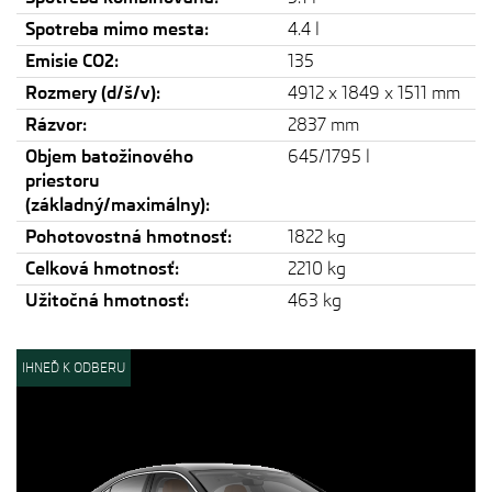
Spotreba mimo mesta:
4.4 l
Emisie CO2:
135
Rozmery (d/š/v):
4912 x 1849 x 1511 mm
Rázvor:
2837 mm
Objem batožinového
645/1795 l
priestoru
(základný/maximálny):
Pohotovostná hmotnosť:
1822 kg
Celková hmotnosť:
2210 kg
Užitočná hmotnosť:
463 kg
IHNEĎ K ODBERU