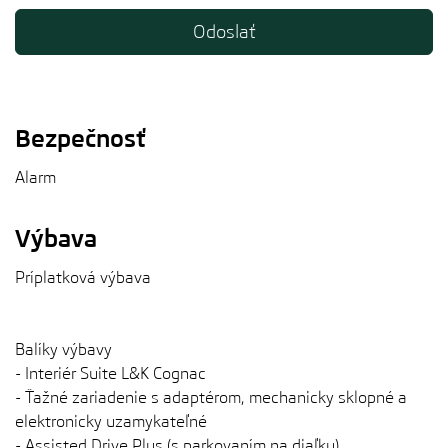
Bezpečnosť
Alarm
Výbava
Príplatková výbava
Balíky výbavy
- Interiér Suite L&K Cognac
- Ťažné zariadenie s adaptérom, mechanicky sklopné a
elektronicky uzamykateľné
- Assisted Drive Plus (s parkovaním na diaľku)