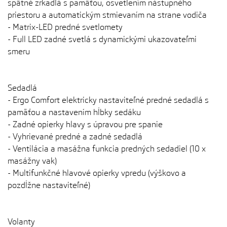
spätné zrkadlá s pamäťou, osvetlením nástupného
priestoru a automatickým stmievaním na strane vodiča
- Matrix-LED predné svetlomety
- Full LED zadné svetlá s dynamickými ukazovateľmi
smeru
Sedadlá
- Ergo Comfort elektricky nastaviteľné predné sedadlá s
pamäťou a nastavením hĺbky sedáku
- Zadné opierky hlavy s úpravou pre spanie
- Vyhrievané predné a zadné sedadlá
- Ventilácia a masážna funkcia predných sedadiel (10 x
masážny vak)
- Multifunkčné hlavové opierky vpredu (výškovo a
pozdĺžne nastaviteľné)
Volanty