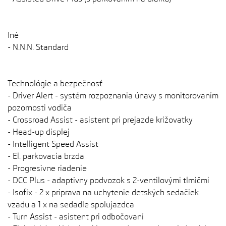
Iné
- N.N.N. Standard
Technológie a bezpečnosť
- Driver Alert - systém rozpoznania únavy s monitorovaním
pozornosti vodiča
- Crossroad Assist - asistent pri prejazde križovatky
- Head-up displej
- Intelligent Speed ​​​​Assist
- El. parkovacia brzda
- Progresívne riadenie
- DCC Plus - adaptívny podvozok s 2-ventilovými tlmičmi
- Isofix - 2 x príprava na uchytenie detských sedačiek
vzadu a 1 x na sedadle spolujazdca
- Turn Assist - asistent pri odbočovaní