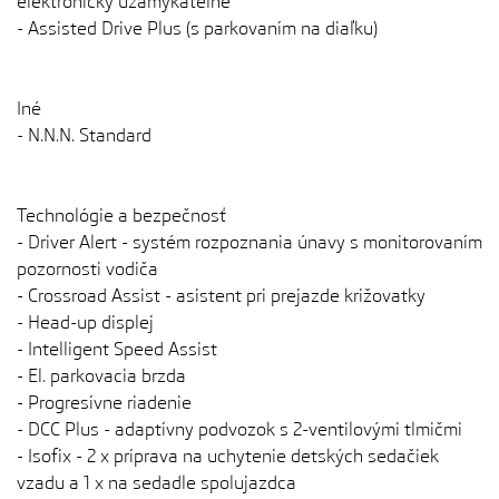
elektronicky uzamykateľné
- Assisted Drive Plus (s parkovaním na diaľku)
Iné
- N.N.N. Standard
Technológie a bezpečnosť
- Driver Alert - systém rozpoznania únavy s monitorovaním
pozornosti vodiča
- Crossroad Assist - asistent pri prejazde križovatky
- Head-up displej
- Intelligent Speed ​​​​Assist
- El. parkovacia brzda
- Progresívne riadenie
- DCC Plus - adaptívny podvozok s 2-ventilovými tlmičmi
- Isofix - 2 x príprava na uchytenie detských sedačiek
vzadu a 1 x na sedadle spolujazdca