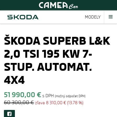
MODELY
ŠKODA SUPERB L&K
2,0 TSI 195 KW 7-
STUP. AUTOMAT.
4X4
51 990,00 €
s DPH
(možný odpočet DPH)
60 300,00 €
zľava 8 310,00 € (13.78 %)