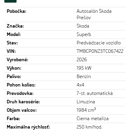
Pobočka:
Autosalón Škoda
Prešov
Značka:
Škoda
Model:
Superb
Stav:
Predvádzacie vozidlo
VIN:
TMBCP0NZ3TC067422
Vyrobené:
2026
Výkon:
195 kW
Palivo:
Benzín
Pohon kolies:
4x4
Prevodovka:
7-st. automatická
Druh karosérie:
Limuzína
3
Objem valcov:
1984 cm
Farba:
Čierna metalíza
Maximálna rýchlosť:
250 km/hod.