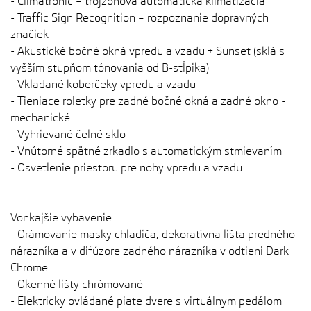
- Climatronic – trojzónová automatická klimatizácia
- Traffic Sign Recognition – rozpoznanie dopravných
značiek
- Akustické bočné okná vpredu a vzadu + Sunset (sklá s
vyšším stupňom tónovania od B-stĺpika)
- Vkladané koberčeky vpredu a vzadu
- Tieniace roletky pre zadné bočné okná a zadné okno -
mechanické
- Vyhrievané čelné sklo
- Vnútorné spätné zrkadlo s automatickým stmievaním
- Osvetlenie priestoru pre nohy vpredu a vzadu
Vonkajšie vybavenie
- Orámovanie masky chladiča, dekoratívna lišta predného
nárazníka a v difúzore zadného nárazníka v odtieni Dark
Chrome
- Okenné lišty chrómované
- Elektricky ovládané piate dvere s virtuálnym pedálom