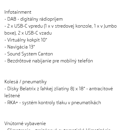
Infotainment
- DAB - digitálny rádiopríjem
- 2 x USB-C vpredu (1 x v stredovej konzole, 1 x v Jumbo
boxe), 2 x USB-C vzadu
- Virtuálny kokpit 10"
- Navigácia 13"
- Sound System Canton
- Bezdrôtové nabíjanie pre mobilný telefón
Kolesá / pneumatiky
- Disky Belatrix z ľahkej zliatiny 8J x 18" - antracitové
leštené
- RKA+ - systém kontroly tlaku v pneumatikách
Vnútorné vybavenie