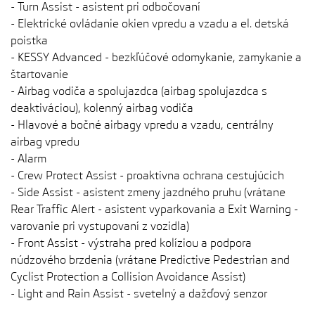
- Turn Assist - asistent pri odbočovaní
- Elektrické ovládanie okien vpredu a vzadu a el. detská
poistka
- KESSY Advanced - bezkľúčové odomykanie, zamykanie a
štartovanie
- Airbag vodiča a spolujazdca (airbag spolujazdca s
deaktiváciou), kolenný airbag vodiča
- Hlavové a bočné airbagy vpredu a vzadu, centrálny
airbag vpredu
- Alarm
- Crew Protect Assist - proaktívna ochrana cestujúcich
- Side Assist - asistent zmeny jazdného pruhu (vrátane
Rear Traffic Alert - asistent vyparkovania a Exit Warning -
varovanie pri vystupovaní z vozidla)
- Front Assist - výstraha pred kolíziou a podpora
núdzového brzdenia (vrátane Predictive Pedestrian and
Cyclist Protection a Collision Avoidance Assist)
- Light and Rain Assist - svetelný a dažďový senzor