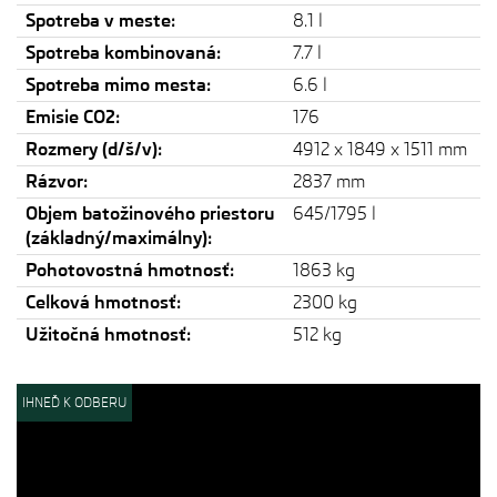
Spotreba v meste:
8.1 l
Spotreba kombinovaná:
7.7 l
Spotreba mimo mesta:
6.6 l
Emisie CO2:
176
Rozmery (d/š/v):
4912 x 1849 x 1511 mm
Rázvor:
2837 mm
Objem batožinového priestoru
645/1795 l
(základný/maximálny):
Pohotovostná hmotnosť:
1863 kg
Celková hmotnosť:
2300 kg
Užitočná hmotnosť:
512 kg
IHNEĎ K ODBERU