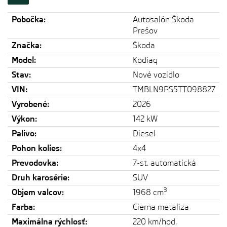
Pobočka:
Autosalón Škoda
Prešov
Značka:
Škoda
Model:
Kodiaq
Stav:
Nové vozidlo
VIN:
TMBLN9PS5TT098827
Vyrobené:
2026
Výkon:
142 kW
Palivo:
Diesel
Pohon kolies:
4x4
Prevodovka:
7-st. automatická
Druh karosérie:
SUV
3
Objem valcov:
1968 cm
Farba:
Čierna metalíza
Maximálna rýchlosť:
220 km/hod.