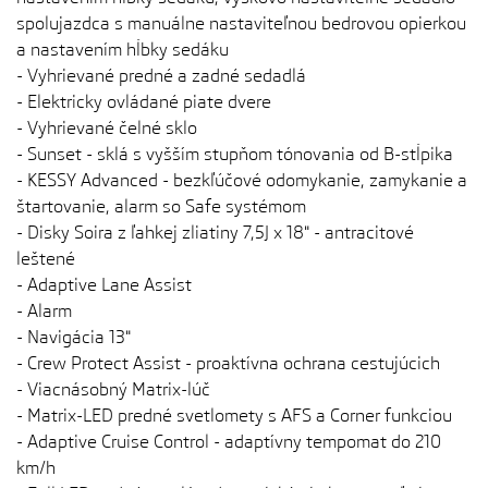
spolujazdca s manuálne nastaviteľnou bedrovou opierkou
a nastavením hĺbky sedáku
- Vyhrievané predné a zadné sedadlá
- Elektricky ovládané piate dvere
- Vyhrievané čelné sklo
- Sunset - sklá s vyšším stupňom tónovania od B-stĺpika
- KESSY Advanced - bezkľúčové odomykanie, zamykanie a
štartovanie, alarm so Safe systémom
- Disky Soira z ľahkej zliatiny 7,5J x 18" - antracitové
leštené
- Adaptive Lane Assist
- Alarm
- Navigácia 13"
- Crew Protect Assist - proaktívna ochrana cestujúcich
- Viacnásobný Matrix-lúč
- Matrix-LED predné svetlomety s AFS a Corner funkciou
- Adaptive Cruise Control - adaptívny tempomat do 210
km/h