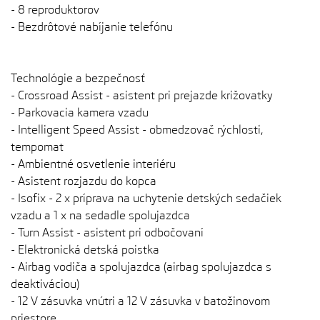
- 8 reproduktorov
- Bezdrôtové nabíjanie telefónu
Technológie a bezpečnosť
- Crossroad Assist - asistent pri prejazde križovatky
- Parkovacia kamera vzadu
- Intelligent Speed ​​​​Assist - obmedzovač rýchlosti,
tempomat
- Ambientné osvetlenie interiéru
- Asistent rozjazdu do kopca
- Isofix - 2 x príprava na uchytenie detských sedačiek
vzadu a 1 x na sedadle spolujazdca
- Turn Assist - asistent pri odbočovaní
- Elektronická detská poistka
- Airbag vodiča a spolujazdca (airbag spolujazdca s
deaktiváciou)
- 12 V zásuvka vnútri a 12 V zásuvka v batožinovom
priestore