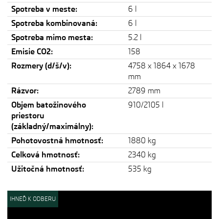
Spotreba v meste:
6 l
Spotreba kombinovaná:
6 l
Spotreba mimo mesta:
5.2 l
Emisie CO2:
158
Rozmery (d/š/v):
4758 x 1864 x 1678
mm
Rázvor:
2789 mm
Objem batožinového
910/2105 l
priestoru
(základný/maximálny):
Pohotovostná hmotnosť:
1880 kg
Celková hmotnosť:
2340 kg
Užitočná hmotnosť:
535 kg
IHNEĎ K ODBERU