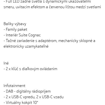
- Full LED zadné svetlá s dynamickými ukazovateľmi
smeru, uvítacím efektom a červenou lištou medzi svetlami
Balíky výbavy
- Family paket
- Interiér Suite Cognac
- Ťažné zariadenie s adaptérom, mechanicky sklopné a
elektronicky uzamykateľné
Iné
- 2 x kľúč s diaľkovým ovládaním
Infotainment
- DAB - digitálny rádiopríjem
- 2 x USB-C vpredu, 2 x USB-C vzadu
- Virtuálny kokpit 10"