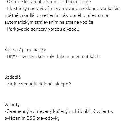
- Okenné lišty a obloženie D-stĺpika čierne
- Elektricky nastaviteľné, vyhrievané a sklopné vonkajšie
spätné zrkadlá, osvetlením nástupného priestoru a
automatickým stmievaním na strane vodiča
- Parkovacie senzory vpredu a vzadu
Kolesá / pneumatiky
- RKA+ - systém kontroly tlaku v pneumatikách
Sedadlá
- Zadné sedadlá delené, sklopné
Volanty
- 2-ramenný vyhrievaný kožený multifunkčný volant s
ovládaním DSG prevodovky