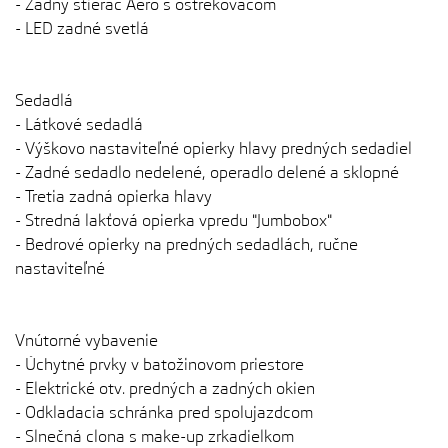
- Zadný stierač Aero s ostrekovačom
- LED zadné svetlá
Sedadlá
- Látkové sedadlá
- Výškovo nastaviteľné opierky hlavy predných sedadiel
- Zadné sedadlo nedelené, operadlo delené a sklopné
- Tretia zadná opierka hlavy
- Stredná lakťová opierka vpredu "Jumbobox"
- Bedrové opierky na predných sedadlách, ručne
nastaviteľné
Vnútorné vybavenie
- Úchytné prvky v batožinovom priestore
- Elektrické otv. predných a zadných okien
- Odkladacia schránka pred spolujazdcom
- Slnečná clona s make-up zrkadielkom