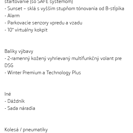
štartovanie (so SAFE systémom)
- Sunset – sklá s vyšším stupňom tónovania od B-stĺpika
- Alarm
- Parkovacie senzory vpredu a vzadu
- 10" virtuálny kokpit
Balíky výbavy
- 2-ramenný kožený vyhrievaný multifunkčný volant pre
DSG
- Winter Premium a Technology Plus
Iné
- Dáždnik
- Sada náradia
Kolesá / pneumatiky