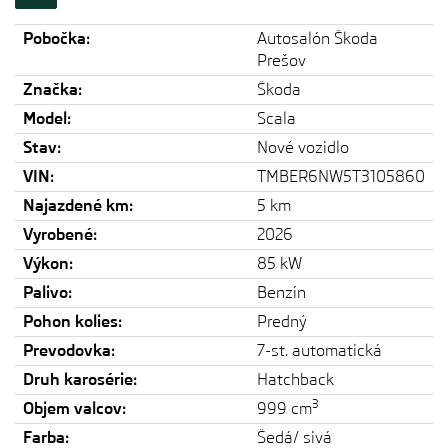
Pobočka:
Autosalón Škoda
Prešov
Značka:
Škoda
Model:
Scala
Stav:
Nové vozidlo
VIN:
TMBER6NW5T3105860
Najazdené km:
5 km
Vyrobené:
2026
Výkon:
85 kW
Palivo:
Benzín
Pohon kolies:
Predný
Prevodovka:
7-st. automatická
Druh karosérie:
Hatchback
3
Objem valcov:
999 cm
Farba:
Šedá/ sivá