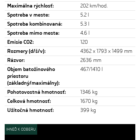
Maximálna rýchlosť:
202 km/hod.
Spotreba v meste:
5.2 l
Spotreba kombinovaná:
5.3 l
Spotreba mimo mesta:
4.6 l
Emisie CO2:
120
Rozmery (d/š/v):
4362 x 1793 x 1499 mm
Rázvor:
2636 mm
Objem batožinového
467/1410 l
priestoru
(základný/maximálny):
Pohotovostná hmotnosť:
1346 kg
Celková hmotnosť:
1670 kg
Užitočná hmotnosť:
399 kg
IHNEĎ K ODBERU