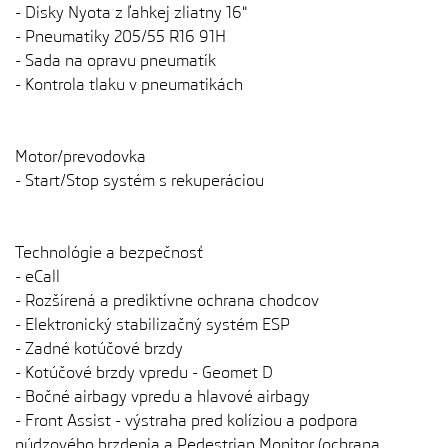
- Disky Nyota z ľahkej zliatny 16"
- Pneumatiky 205/55 R16 91H
- Sada na opravu pneumatík
- Kontrola tlaku v pneumatikách
Motor/prevodovka
- Start/Stop systém s rekuperáciou
Technológie a bezpečnosť
- eCall
- Rozšírená a prediktívne ochrana chodcov
- Elektronický stabilizačný systém ESP
- Zadné kotúčové brzdy
- Kotúčové brzdy vpredu - Geomet D
- Bočné airbagy vpredu a hlavové airbagy
- Front Assist - výstraha pred kolíziou a podpora
núdzového brzdenia a Pedestrian Monitor (ochrana