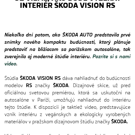
INTERIÉR ŠKODA VISION RS
Niekoľko dní potom, ako ŠKODA AUTO predstavila prvé
snímky nového kompaktu budúcnosti, ktorý plánuje
predstaviť na blížiacom sa parížskom autosalóne, tak
zverejnila aj moderné štúdie interiéru.
Pozrite si s nami
video
.
Štúdia
ŠKODA VISION RS
dáva nahliadnuť do budúcnosti
modelov
RS
značky
ŠKODA
. Dizajnové skice, už pred
oficiálnou svetovou premiérou, ktorá sa uskutoční na
autosalóne v Paríži, umožňujú nahliadnuť do interiéru
tejto štúdie. K dispozícii je taktiež video, predstavujúce
vznik interiéru z vegánskych a ekologicky vyrobených
materiálov v pražskom dizajnovom štúdiu značky
ŠKODA.