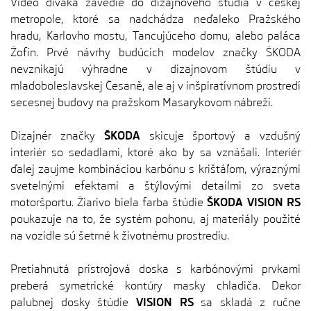
Video diváka zavedie do dizajnového štúdia v českej
metropole, ktoré sa nadchádza neďaleko Pražského
hradu, Karlovho mostu, Tancujúceho domu, alebo paláca
Žofín. Prvé návrhy budúcich modelov značky ŠKODA
nevznikajú výhradne v dizajnovom štúdiu v
mladoboleslavskej Česaně, ale aj v inšpiratívnom prostredí
secesnej budovy na pražskom Masarykovom nábreží.
Dizajnér značky
ŠKODA
skicuje športový a vzdušný
interiér so sedadlami, ktoré ako by sa vznášali. Interiér
ďalej zaujme kombináciou karbónu s krištáľom, výraznými
svetelnými efektami a štýlovými detailmi zo sveta
motoršportu. Žiarivo biela farba štúdie
ŠKODA VISION RS
poukazuje na to, že systém pohonu, aj materiály použité
na vozidle sú šetrné k životnému prostrediu.
Pretiahnutá prístrojová doska s karbónovými prvkami
preberá symetrické kontúry masky chladiča. Dekor
palubnej dosky štúdie
VISION RS
sa skladá z ručne