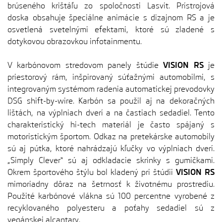
brúseného krištáľu zo spoločnosti Lasvit. Prístrojová
doska obsahuje špeciálne animácie s dizajnom RS a je
osvetlená svetelnými efektami, ktoré sú zladené s
dotykovou obrazovkou infotainmentu.
V karbónovom stredovom panely štúdie
VISION RS
je
priestorový rám, inšpirovaný súťažnými automobilmi, s
integrovaným systémom radenia automatickej prevodovky
DSG shift-by-wire. Karbón sa použil aj na dekoračných
lištách, na výplniach dverí a na častiach sedadiel. Tento
charakteristický hi-tech materiál je často spájaný s
motoristickým športom. Odkaz na pretekárske automobily
sú aj pútka, ktoré nahrádzajú kľučky vo výplniach dverí.
„Simply Clever“ sú aj odkladacie skrinky s gumičkami.
Okrem športového štýlu bol kladený pri štúdii
VISION RS
mimoriadny dôraz na šetrnosť k životnému prostrediu.
Použité karbónové vlákna sú 100 percentne vyrobené z
recyklovaného polyesteru a poťahy sedadiel sú z
vegánskej alcantary.