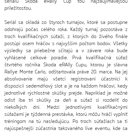
seriálu Škoda eRally Cup tou najzaujímavejšou
príležitosťou.
Seriál sa skladá zo štyroch turnajov, ktoré sa postupne
odohrajú počas celého roka. Každý turnaj pozostáva z
troch kvalifikačných súťaží, z ktorých do živého finále
postúpi osem hráčov s najvyšším počtom bodov. Všetky
výsledky sa priebežne sčítajú a v závere roka bude
vyhlásené celkové poradie. Prvá kvalifikačná súťaž
štvrtého ročníka Škoda eRAlly Cupu, ktorou je slávna
Rallye Monte Carlo, odštartovala práve 20. marca. Na jej
absolvovanie majú všetci registrovaní účastníci k
dispozícii sedemdňový slot a je na každom hráčovi, kedy
jednotlivé rýchlostné skúšky prejde. Napríklad je možné
odísť iba tri skúšky za deň a súťaž si rozdeliť do
niekoľkých dní. Medzi jednotlivými kvalifikačnými
súťažami je týždenná prestávka, ktorú môžu hráči vyplniť
tréningom na tú nasledujúcu. Po troch súťažiach sa tí
najúspešnejší zúčastnia takzvaného live eventu, kde sa