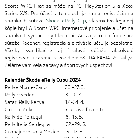
Sports WRC. Hrať sa môže na PC, PlayStation 5 a Xbox
Series X/S. Pre účasť v turnajoch je nutná registrácia na
stránkach súťaže
Škoda eRally Cup
, vlastníctvo legálnej
kópie hry EA Sports WRC, internetové pripojenie a účet na
stránkach výrobcu hry Electronic Arts a jeho platforme pre
súťaže Racenet, registrácia a aktivácia účtu je bezplatná.
Všetky kvalifikačné aj finálové súťaže absolvujú
registrovaní účastníci s vozidlom ŠKODA FABIA RS Rally2.
Želáme vám veľa zábavy a športových úspechov!
Kalendár Škoda eRally Cupu 2024
Rallye Monte-Carlo 20.–27. 3.
Rally Sweden 3.–10. 4.
Safari Rally Kenya 17.–24. 4.
Croatia Rally 5. 5. (živé finále 1)
Rally de Portugal 8.–15. 5.
Rally Italia Sardegna 22.–29. 5.
Guanajuato Rally México 5.–12. 6.