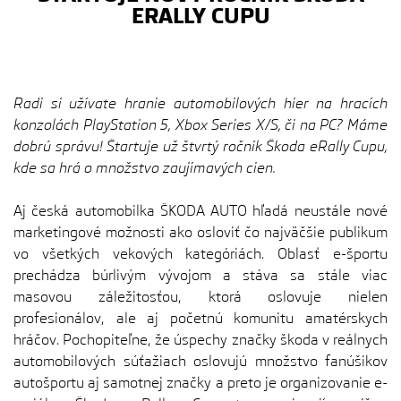
ERALLY CUPU
Radi si užívate hranie automobilových hier na hracích
konzolách PlayStation 5, Xbox Series X/S, či na PC? Máme
dobrú správu! Štartuje už štvrtý ročník Škoda eRally Cupu,
kde sa hrá o množstvo zaujímavých cien.
Aj česká automobilka ŠKODA AUTO hľadá neustále nové
marketingové možnosti ako osloviť čo najväčšie publikum
vo všetkých vekových kategóriách. Oblasť e-športu
prechádza búrlivým vývojom a stáva sa stále viac
masovou záležitosťou, ktorá oslovuje nielen
profesionálov, ale aj početnú komunitu amatérskych
hráčov. Pochopiteľne, že úspechy značky škoda v reálnych
automobilových súťažiach oslovujú množstvo fanúšikov
autošportu aj samotnej značky a preto je organizovanie e-