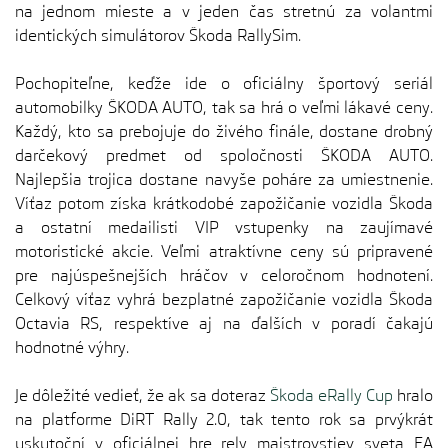
na jednom mieste a v jeden čas stretnú za volantmi
identických simulátorov Škoda RallySim.
Pochopiteľne, keďže ide o oficiálny športový seriál
automobilky ŠKODA AUTO, tak sa hrá o veľmi lákavé ceny.
Každý, kto sa prebojuje do živého finále, dostane drobný
darčekový predmet od spoločnosti ŠKODA AUTO.
Najlepšia trojica dostane navyše poháre za umiestnenie.
Víťaz potom získa krátkodobé zapožičanie vozidla Škoda
a ostatní medailisti VIP vstupenky na zaujímavé
motoristické akcie. Veľmi atraktívne ceny sú pripravené
pre najúspešnejších hráčov v celoročnom hodnotení.
Celkový víťaz vyhrá bezplatné zapožičanie vozidla Škoda
Octavia RS, respektíve aj na ďalších v poradí čakajú
hodnotné výhry.
Je dôležité vedieť, že ak sa doteraz
Škoda eRally Cup
hralo
na platforme DiRT Rally 2.0, tak tento rok sa prvýkrát
uskutoční v oficiálnej hre rely majstrovstiev sveta EA