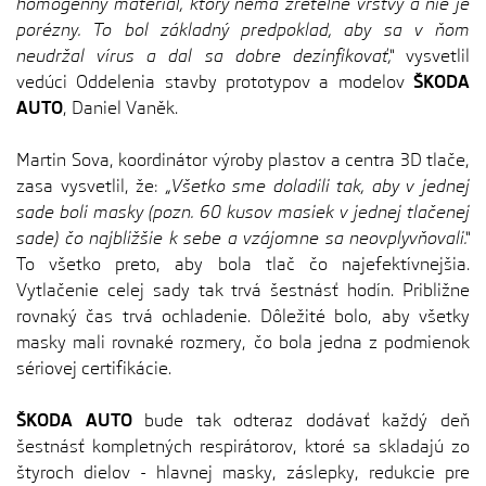
homogénny materiál, ktorý nemá zreteľné vrstvy a nie je
porézny. To bol základný predpoklad, aby sa v ňom
neudržal vírus a dal sa dobre dezinfikovať,“
vysvetlil
vedúci Oddelenia stavby prototypov a modelov
ŠKODA
AUTO
, Daniel Vaněk.
Martin Sova, koordinátor výroby plastov a centra 3D tlače,
zasa vysvetlil, že:
„Všetko sme doladili tak, aby v jednej
sade boli masky (pozn. 60 kusov masiek v jednej tlačenej
sade) čo najbližšie k sebe a vzájomne sa neovplyvňovali.“
To všetko preto, aby bola tlač čo najefektívnejšia.
Vytlačenie celej sady tak trvá šestnásť hodín. Približne
rovnaký čas trvá ochladenie. Dôležité bolo, aby všetky
masky mali rovnaké rozmery, čo bola jedna z podmienok
sériovej certifikácie.
ŠKODA AUTO
bude tak odteraz dodávať každý deň
šestnásť kompletných respirátorov, ktoré sa skladajú zo
štyroch dielov - hlavnej masky, záslepky, redukcie pre