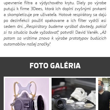
upevnenie filtra a výdychového krytu. Diely po výrobe
putujú k firme 3Dees, ktorá ich doplní zvyšnými prvkami
a skompletizuje pre užívateľa. Hotové respirátory sa dajú
po dezinfekcii použiť opakovane a ich filter vydrží asi
sedem dní.
„Respirátory budeme vyrábať dovtedy, pokiaľ
si to situácia bude vyžadovať,“
potvrdil David Vaněk.
„Až
potom sa vrátime znova k výrobe prototypov budúcich
automobilov našej značky.“
FOTO GALÉRIA