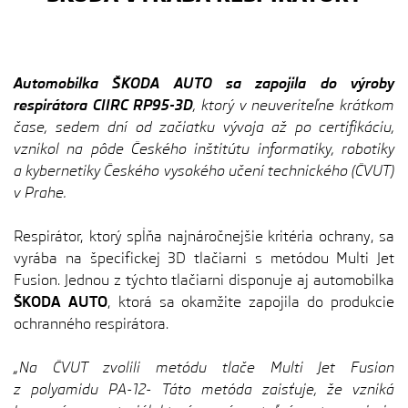
Automobilka ŠKODA AUTO sa zapojila do výroby
respirátora CIIRC RP95-3D
, ktorý v neuveriteľne krátkom
čase, sedem dní od začiatku vývoja až po certifikáciu,
vznikol na pôde Českého inštitútu informatiky, robotiky
a kybernetiky Českého vysokého učení technického (ČVUT)
v Prahe.
Respirátor, ktorý spĺňa najnáročnejšie kritéria ochrany, sa
vyrába na špecifickej 3D tlačiarni s metódou Multi Jet
Fusion. Jednou z týchto tlačiarni disponuje aj automobilka
ŠKODA AUTO
, ktorá sa okamžite zapojila do produkcie
ochranného respirátora.
„Na ČVUT zvolili metódu tlače Multi Jet Fusion
z polyamidu PA-12- Táto metóda zaisťuje, že vzniká