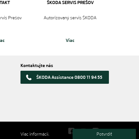
TAKT
ŠKODA SERVIS PREŠOV
ervis Prešov
Autorizovaný servis ŠKODA
iac
Viac
Kontaktujte nás
ŠKODA Assistance 0800 11 94 55
Viac informácií.
Potvrdiť