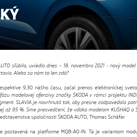
CKÝ
TO sľúbila, uviedla dnes – 18. novembra 2021 - nový model 
avia. Alebo sa nám to len zdá?
respektíve 9.30 nášho času, začal prenos elektronickej sv
fázu modelovej ofenzívy značky ŠKODA v rámci projektu IN
ment. SLAVIA je navrhnutá tak, aby presne zodpovedala potr
júcej až 95 %. Sme presvedčení, že vďaka modelom KUSHAQ a S
redstavenstva spoločnosti ŠKODA AUTO, Thomas Schäfer
 postavená na platforme MQB-A0-IN. Tá je variantom mod