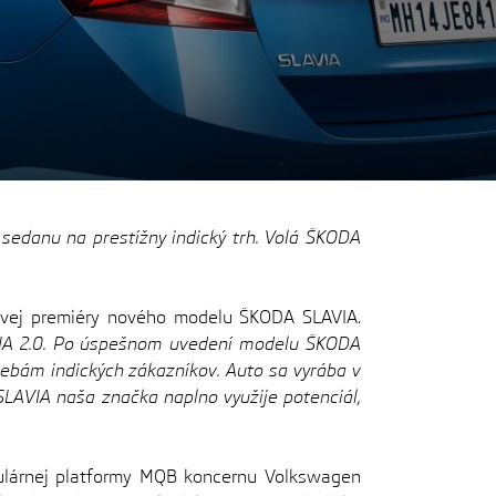
sedanu na prestížny indický trh. Volá ŠKODA
etovej premiéry nového modelu ŠKODA SLAVIA.
DIA 2.0. Po úspešnom uvedení modelu ŠKODA
ebám indických zákazníkov. Auto sa vyrába v
LAVIA naša značka naplno využije potenciál,
ulárnej platformy MQB koncernu Volkswagen