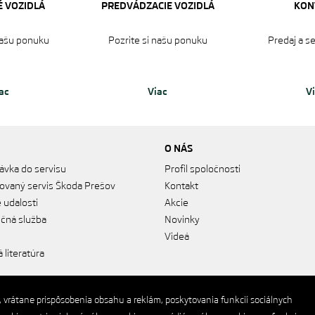
 VOZIDLÁ
PREDVÁDZACIE VOZIDLÁ
KON
našu ponuku‎
Pozrite si našu ponuku‎
Predaj a s
ac
Viac
V
O NÁS
ávka do servisu
Profil spoločnosti
ovaný servis Škoda Prešov
Kontakt
 udalosti
Akcie
nčná služba
Novinky
Videá
 literatúra
, vrátane prispôsobenia obsahu a reklám, poskytovania funkcií sociálnych