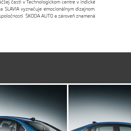
čšej časti v Technologickom centre v indické
a SLAVIA vyznačuje emocionálnym dizajnom.
om spoločnosti ŠKODA AUTO a zároveň znamená