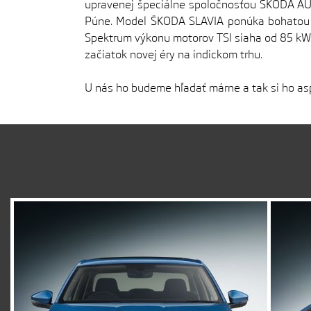
upravenej špeciálne spoločnosťou ŠKODA AUTO
Púne. Model ŠKODA SLAVIA ponúka bohatou 
Spektrum výkonu motorov TSI siaha od 85 kW
začiatok novej éry na indickom trhu.
U nás ho budeme hľadať márne a tak si ho as