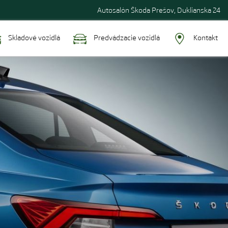
Autosalón Škoda Prešov, Duklianska 24
Skladové vozidlá
Predvádzacie vozidlá
Kontakt