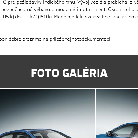
 pre požiadavky indického trhu. Vývoj vozidla prebiehal z vä
bezpečnostnú výbavu a moderný infotainment. Okrem toho s
 (115 k) do 110 kW (150 k). Meno modelu vzdáva hold začiatk
poň dobre prezrime na priloženej fotodokumentácii.
FOTO GALÉRIA