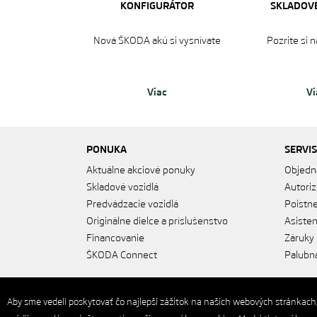
KONFIGURÁTOR
SKLADOVÉ
Nová ŠKODA akú si vysnívate
Pozrite si 
Viac
Vi
PONUKA
SERVIS
Aktuálne akciové ponuky
Objedn
Skladové vozidlá
Autoriz
Predvádzacie vozidlá
Poistne
Originálne dielce a príslušenstvo
Asiste
Financovanie
Záruky
ŠKODA Connect
Palubná
Aby sme vedeli poskytovať čo najlepší zážitok na našich webových stránkach