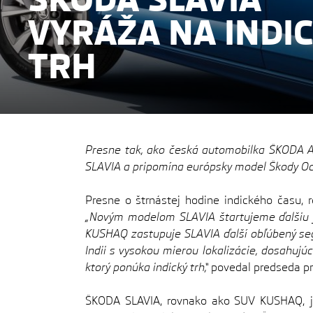
VYRÁŽA NA INDI
TRH
Presne tak, ako česká automobilka ŠKODA AU
SLAVIA a pripomína európsky model Škody Oct
Presne o štrnástej hodine indického času, 
„Novým modelom SLAVIA štartujeme ďalšiu 
KUSHAQ zastupuje SLAVIA ďalší obľúbený seg
Indii s vysokou mierou lokalizácie, dosahu
ktorý ponúka indický trh,“
povedal predseda p
ŠKODA SLAVIA, rovnako ako SUV KUSHAQ, je