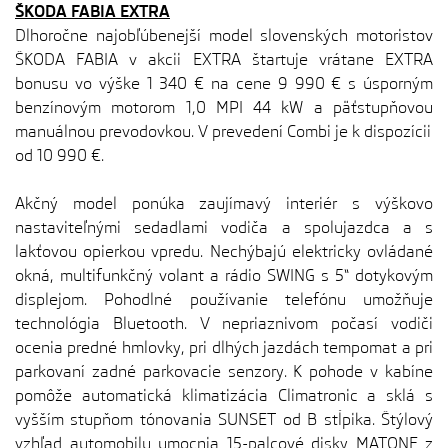
ŠKODA FABIA EXTRA
Dlhoročne najobľúbenejší model slovenských motoristov
ŠKODA FABIA v akcii EXTRA štartuje vrátane EXTRA
bonusu vo výške 1 340 € na cene 9 990 € s úsporným
benzínovým motorom 1,0 MPI 44 kW a päťstupňovou
manuálnou prevodovkou. V prevedení Combi je k dispozícii
od 10 990 €.
Akčný model ponúka zaujímavý interiér s výškovo
nastaviteľnými sedadlami vodiča a spolujazdca a s
lakťovou opierkou vpredu. Nechýbajú elektricky ovládané
okná, multifunkčný volant a rádio SWING s 5“ dotykovým
displejom. Pohodlné používanie telefónu umožňuje
technológia Bluetooth. V nepriaznivom počasí vodiči
ocenia predné hmlovky, pri dlhých jazdách tempomat a pri
parkovaní zadné parkovacie senzory. K pohode v kabíne
pomôže automatická klimatizácia Climatronic a sklá s
vyšším stupňom tónovania SUNSET od B stĺpika. Štýlový
vzhľad automobilu umocnia 15-palcové disky MATONE z