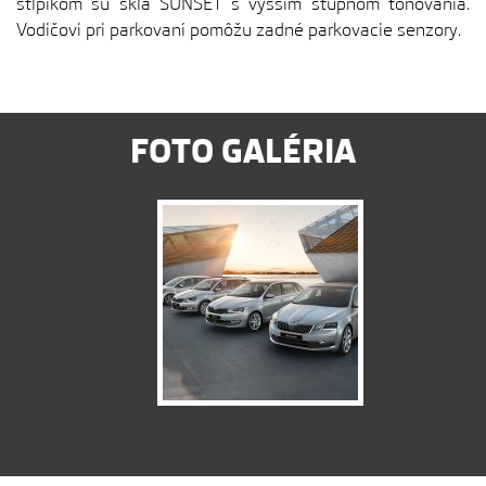
stĺpikom sú sklá SUNSET s vyšším stupňom tónovania.
Vodičovi pri parkovaní pomôžu zadné parkovacie senzory.
FOTO GALÉRIA