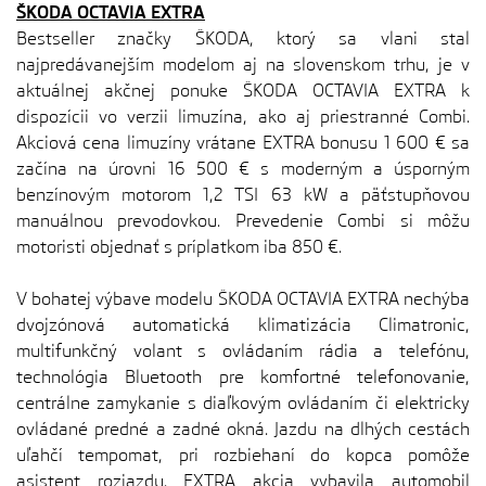
ŠKODA OCTAVIA EXTRA
Bestseller značky ŠKODA, ktorý sa vlani stal
najpredávanejším modelom aj na slovenskom trhu, je v
aktuálnej akčnej ponuke ŠKODA OCTAVIA EXTRA k
dispozícii vo verzii limuzína, ako aj priestranné Combi.
Akciová cena limuzíny vrátane EXTRA bonusu 1 600 € sa
začína na úrovni 16 500 € s moderným a úsporným
benzínovým motorom 1,2 TSI 63 kW a päťstupňovou
manuálnou prevodovkou. Prevedenie Combi si môžu
motoristi objednať s príplatkom iba 850 €.
V bohatej výbave modelu ŠKODA OCTAVIA EXTRA nechýba
dvojzónová automatická klimatizácia Climatronic,
multifunkčný volant s ovládaním rádia a telefónu,
technológia Bluetooth pre komfortné telefonovanie,
centrálne zamykanie s diaľkovým ovládaním či elektricky
ovládané predné a zadné okná. Jazdu na dlhých cestách
uľahčí tempomat, pri rozbiehaní do kopca pomôže
asistent rozjazdu. EXTRA akcia vybavila automobil