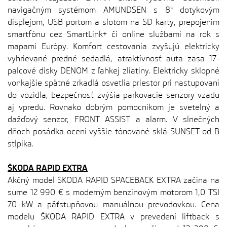
navigačným systémom AMUNDSEN s 8“ dotykovým
displejom, USB portom a slotom na SD karty, prepojením
smartfónu cez SmartLink+ či online službami na rok s
mapami Európy. Komfort cestovania zvyšujú elektricky
vyhrievané predné sedadlá, atraktívnosť auta zasa 17-
palcové disky DENOM z ľahkej zliatiny. Elektricky sklopné
vonkajšie spätné zrkadlá osvetlia priestor pri nastupovaní
do vozidla, bezpečnosť zvýšia parkovacie senzory vzadu
aj vpredu. Rovnako dobrým pomocníkom je svetelný a
dažďový senzor, FRONT ASSIST a alarm. V slnečných
dňoch posádka ocení vyššie tónované sklá SUNSET od B
stĺpika.
ŠKODA RAPID EXTRA
Akčný model ŠKODA RAPID SPACEBACK EXTRA začína na
sume 12 990 € s moderným benzínovým motorom 1,0 TSI
70 kW a päťstupňovou manuálnou prevodovkou. Cena
modelu ŠKODA RAPID EXTRA v prevedení liftback s