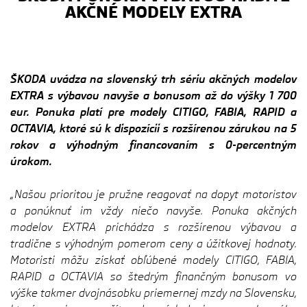
AKČNÉ MODELY EXTRA
ŠKODA uvádza na slovenský trh sériu akčných modelov
EXTRA s výbavou navyše a bonusom až do výšky 1 700
eur. Ponuka platí pre modely CITIGO, FABIA, RAPID a
OCTAVIA, ktoré sú k dispozícii s rozšírenou zárukou na 5
rokov a výhodným financovaním s 0-percentným
úrokom.
„Našou prioritou je pružne reagovať na dopyt motoristov
a ponúknuť im vždy niečo navyše. Ponuka akčných
modelov EXTRA prichádza s rozšírenou výbavou a
tradične s výhodným pomerom ceny a úžitkovej hodnoty.
Motoristi môžu získať obľúbené modely CITIGO, FABIA,
RAPID a OCTAVIA so štedrým finančným bonusom vo
výške takmer dvojnásobku priemernej mzdy na Slovensku,