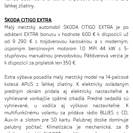
ľahkej zliatiny.
ŠKODA CITIGO EXTRA
Malý mestský automobil ŠKODA CITIGO EXTRA je po
odrátaní EXTRA bonusu v hodnote 600 € k dispozícii už
od 9 290 € s trojdverovou karosériou a s moderným,
úsporným benzínovým motorom 1.0 MPI 44 kW s 5-
stupňovou manuálnou prevodovkou. Päťdverová verzia je
k dispozícii za príplatok len 350 €.
Extra výbava posadila malý mestský model na 14-palcové
kolesá APUS z ľahkej zliatiny. K elektricky ovládaným
predným oknám pridala aj elektricky nastaviteľné a
vyhrievané vonkajšie spätné zrkadlá. Predné sedadlá sú
vyhrievané, u vodiča aj výškovo nastaviteľné. K
multifunkčnému volantu sa pridáva rádio BLUES s CD,
Aux-In a slotom pre SD kartu. Palubnej doske dominuje
palubný počítač. Klimatizácia je mechanická, za B