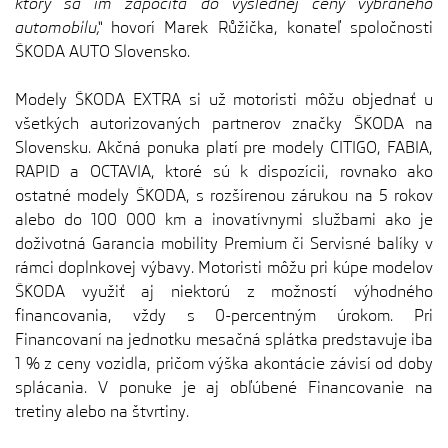
ktorý sa im započíta do výslednej ceny vybraného
automobilu,“
hovorí Marek Růžička, konateľ spoločnosti
ŠKODA AUTO Slovensko.
Modely ŠKODA EXTRA si už motoristi môžu objednať u
všetkých autorizovaných partnerov značky ŠKODA na
Slovensku. Akčná ponuka platí pre modely CITIGO, FABIA,
RAPID a OCTAVIA, ktoré sú k dispozícii, rovnako ako
ostatné modely ŠKODA, s rozšírenou zárukou na 5 rokov
alebo do 100 000 km a inovatívnymi službami ako je
doživotná Garancia mobility Premium či Servisné balíky v
rámci doplnkovej výbavy. Motoristi môžu pri kúpe modelov
ŠKODA využiť aj niektorú z možností výhodného
financovania, vždy s 0-percentným úrokom. Pri
Financovaní na jednotku mesačná splátka predstavuje iba
1 % z ceny vozidla, pričom výška akontácie závisí od doby
splácania. V ponuke je aj obľúbené Financovanie na
tretiny alebo na štvrtiny.