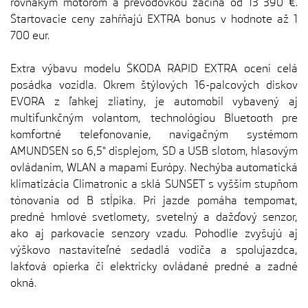
rovnakým motorom a prevodovkou začína od 13 390 €.
Štartovacie ceny zahŕňajú EXTRA bonus v hodnote až 1
700 eur.
Extra výbavu modelu ŠKODA RAPID EXTRA ocení celá
posádka vozidla. Okrem štýlových 16-palcových diskov
EVORA z ľahkej zliatiny, je automobil vybavený aj
multifunkčným volantom, technológiou Bluetooth pre
komfortné telefonovanie, navigačným systémom
AMUNDSEN so 6,5“ displejom, SD a USB slotom, hlasovým
ovládaním, WLAN a mapami Európy. Nechýba automatická
klimatizácia Climatronic a sklá SUNSET s vyšším stupňom
tónovania od B stĺpika. Pri jazde pomáha tempomat,
predné hmlové svetlomety, svetelný a dažďový senzor,
ako aj parkovacie senzory vzadu. Pohodlie zvyšujú aj
výškovo nastaviteľné sedadlá vodiča a spolujazdca,
lakťová opierka či elektricky ovládané predné a zadné
okná.