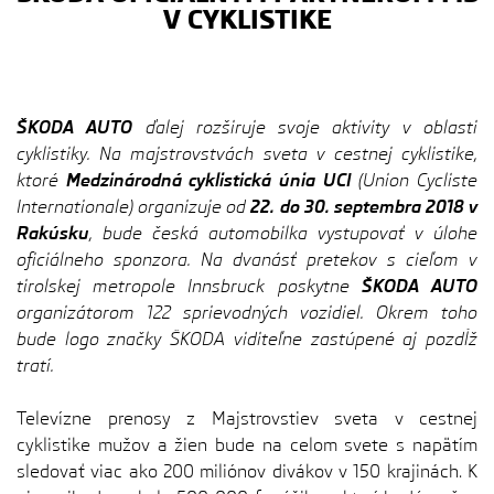
V CYKLISTIKE
ŠKODA AUTO
ďalej rozširuje svoje aktivity v oblasti
cyklistiky. Na majstrovstvách sveta v cestnej cyklistike,
ktoré
Medzinárodná cyklistická únia UCI
(Union Cycliste
Internationale) organizuje od
22. do 30. septembra 2018 v
Rakúsku
, bude česká automobilka vystupovať v úlohe
oficiálneho sponzora. Na dvanásť pretekov s cieľom v
tirolskej metropole Innsbruck poskytne
ŠKODA AUTO
organizátorom 122 sprievodných vozidiel. Okrem toho
bude logo značky ŠKODA viditeľne zastúpené aj pozdĺž
tratí.
Televízne prenosy z Majstrovstiev sveta v cestnej
cyklistike mužov a žien bude na celom svete s napätím
sledovať viac ako 200 miliónov divákov v 150 krajinách. K