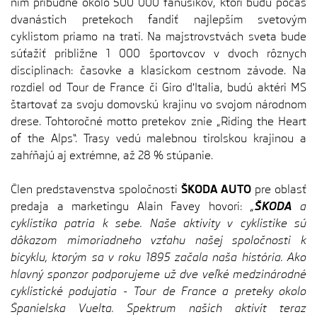
nim pribudne okolo 500 000 fanúšikov, ktorí budú počas
dvanástich pretekoch fandiť najlepším svetovým
cyklistom priamo na trati. Na majstrovstvách sveta bude
súťažiť približne 1 000 športovcov v dvoch rôznych
disciplínach: časovke a klasickom cestnom závode. Na
rozdiel od Tour de France či Giro d'Italia, budú aktéri MS
štartovať za svoju domovskú krajinu vo svojom národnom
drese. Tohtoročné motto pretekov znie „Riding the Heart
of the Alps“. Trasy vedú malebnou tirolskou krajinou a
zahŕňajú aj extrémne, až 28 % stúpanie.
Člen predstavenstva spoločnosti
ŠKODA AUTO
pre oblasť
predaja a marketingu Alain Favey hovorí:
„
ŠKODA
a
cyklistika patria k sebe. Naše aktivity v cyklistike sú
dôkazom mimoriadneho vzťahu našej spoločnosti k
bicyklu, ktorým sa v roku 1895 začala naša história. Ako
hlavný sponzor podporujeme už dve veľké medzinárodné
cyklistické podujatia - Tour de France a preteky okolo
Španielska Vuelta. Spektrum našich aktivít teraz