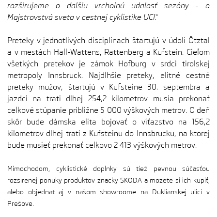
rozširujeme o ďalšiu vrcholnú udalosť sezóny - o
Majstrovstvá sveta v cestnej cyklistike UCI.“
Preteky v jednotlivých disciplínach štartujú v údolí Ötztal
a v mestách Hall-Wattens, Rattenberg a Kufstein. Cieľom
všetkých pretekov je zámok Hofburg v srdci tirolskej
metropoly Innsbruck. Najdlhšie preteky, elitné cestné
preteky mužov, štartujú v Kufsteine 30. septembra a
jazdci na trati dlhej 254,2 kilometrov musia prekonať
celkové stúpanie približne 5 000 výškových metrov. O deň
skôr bude dámska elita bojovať o víťazstvo na 156,2
kilometrov dlhej trati z Kufsteinu do Innsbrucku, na ktorej
bude musieť prekonať celkovo 2 413 výškových metrov.
Mimochodom, cyklistické doplnky sú tiež pevnou súčasťou
rozšírenej ponuky produktov značky ŠKODA a môžete si ich kúpiť,
alebo objednať aj v našom showroome na Duklianskej ulici v
Prešove.