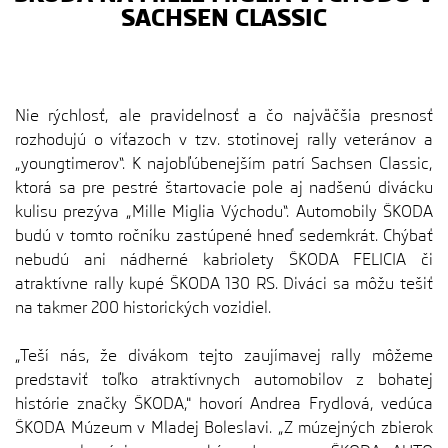
SACHSEN CLASSIC
Nie rýchlosť, ale pravidelnosť a čo najväčšia presnosť
rozhodujú o víťazoch v tzv. stotinovej rally veteránov a
„youngtimerov“. K najobľúbenejším patrí Sachsen Classic,
ktorá sa pre pestré štartovacie pole aj nadšenú divácku
kulisu prezýva „Mille Miglia Východu“. Automobily ŠKODA
budú v tomto ročníku zastúpené hneď sedemkrát. Chýbať
nebudú ani nádherné kabriolety ŠKODA FELICIA či
atraktívne rally kupé ŠKODA 130 RS. Diváci sa môžu tešiť
na takmer 200 historických vozidiel.
„Teší nás, že divákom tejto zaujímavej rally môžeme
predstaviť toľko atraktívnych automobilov z bohatej
histórie značky ŠKODA," hovorí Andrea Frydlová, vedúca
ŠKODA Múzeum v Mladej Boleslavi. „Z múzejných zbierok