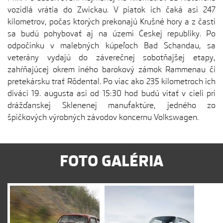
vozidlá vrátia do Zwickau. V piatok ich čaká asi 247
kilometrov, počas ktorých prekonajú Krušné hory a z časti
sa budú pohybovať aj na území Českej republiky. Po
odpočinku v malebných kúpeľoch Bad Schandau, sa
veterány vydajú do záverečnej sobotňajšej etapy,
zahŕňajúcej okrem iného barokový zámok Rammenau či
pretekársku trať Rödental. Po viac ako 235 kilometroch ich
diváci 19. augusta asi od 15:30 hod budú vítať v cieli pri
drážďanskej Sklenenej manufaktúre, jedného zo
špičkových výrobných závodov koncernu Volkswagen.
FOTO GALÉRIA