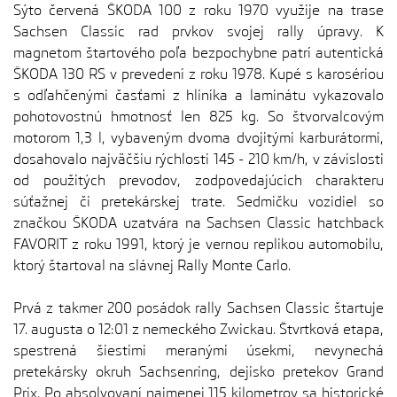
Sýto červená ŠKODA 100 z roku 1970 využije na trase
Sachsen Classic rad prvkov svojej rally úpravy. K
magnetom štartového poľa bezpochybne patrí autentická
ŠKODA 130 RS v prevedení z roku 1978. Kupé s karosériou
s odľahčenými časťami z hliníka a laminátu vykazovalo
pohotovostnú hmotnosť len 825 kg. So štvorvalcovým
motorom 1,3 l, vybaveným dvoma dvojitými karburátormi,
dosahovalo najväčšiu rýchlosti 145 - 210 km/h, v závislosti
od použitých prevodov, zodpovedajúcich charakteru
súťažnej či pretekárskej trate. Sedmičku vozidiel so
značkou ŠKODA uzatvára na Sachsen Classic hatchback
FAVORIT z roku 1991, ktorý je vernou replikou automobilu,
ktorý štartoval na slávnej Rally Monte Carlo.
Prvá z takmer 200 posádok rally Sachsen Classic štartuje
17. augusta o 12:01 z nemeckého Zwickau. Štvrtková etapa,
spestrená šiestimi meranými úsekmi, nevynechá
pretekársky okruh Sachsenring, dejisko pretekov Grand
Prix. Po absolvovaní najmenej 115 kilometrov sa historické