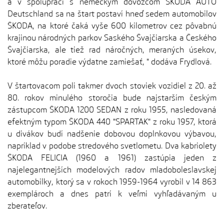
a v spolupráci s nemeckým dovozcom ŠKODA AUTO
Deutschland sa na štart postaví hneď sedem automobilov
ŠKODA, na ktoré čaká vyše 600 kilometrov cez pôvabnú
krajinou národných parkov Saského Švajčiarska a Českého
Švajčiarska, ale tiež rad náročných, meraných úsekov,
ktoré môžu poradie výdatne zamiešať, " dodáva Frydlová.
V štartovacom poli takmer dvoch stoviek vozidiel z 20. až
80. rokov minulého storočia bude najstarším českým
zástupcom ŠKODA 1200 SEDAN z roku 1955, nasledovaná
efektným typom ŠKODA 440 "SPARTAK" z roku 1957, ktorá
u divákov budí nadšenie dobovou doplnkovou výbavou,
napríklad v podobe stredového svetlometu. Dva kabriolety
ŠKODA FELICIA (1960 a 1961) zastúpia jeden z
najelegantnejších modelových radov mladoboleslavskej
automobilky, ktorý sa v rokoch 1959-1964 vyrobil v 14 863
exemplároch a dnes patrí k veľmi vyhľadávaným u
zberateľov.