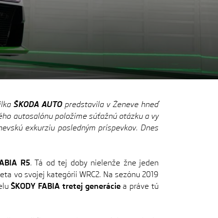
ilka
ŠKODA AUTO
predstavila v Ženeve hneď
ského autosalónu položíme súťažnú otázku a vy
enevskú exkurziu posledným príspevkov. Dnes
ABIA R5
. Tá od tej doby nielenže žne jeden
veta vo svojej kategórii WRC2. Na sezónu 2019
elu
ŠKODY FABIA tretej generácie
a práve tú