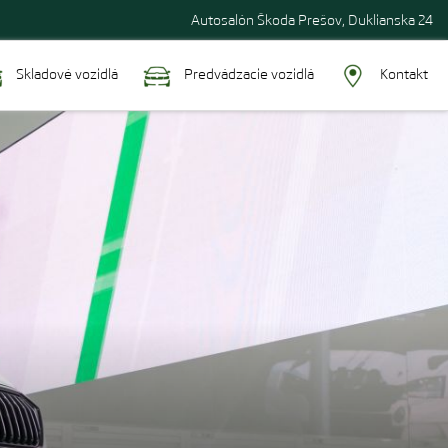
Autosalón Škoda Prešov, Duklianska 24
Skladové vozidlá
Predvádzacie vozidlá
Kontakt