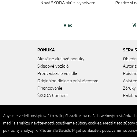
Nová ŠKODA akú si vysnívate
Pozrite si 
Viac
Vi
PONUKA
SERVIS
Aktuálne akciové ponuky
Objedn
Skladové vozidlá
Autoriz
Predvádzacie vozidlá
Poistne
Originálne dielce a príslušenstvo
Asiste
Financovanie
Záruky
ŠKODA Connect
Palubná
Aby sme vedeli poskytovať čo najlepší zážitok na našich webových stránkach
médií a analýzu návštevnosti, používame súbory cookies. Medzi tieto súbory c
pokročilej analýzy. Kliknutím na tlačidlo Prijať súhlasíte s používaním súborov
©2017 ŠKODA AUTO Slovensko s.r.o.