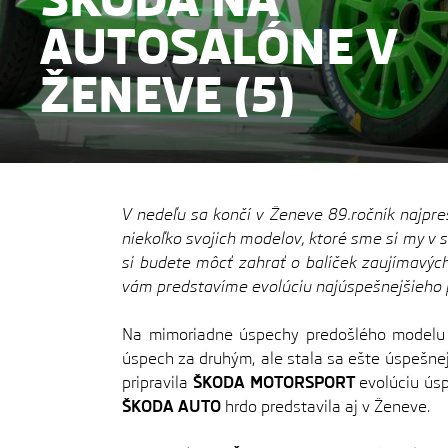
AUTOSALÓNE V
ŽENEVE (5)
V nedeľu sa končí v Ženeve 89.ročník najpre
niekoľko svojich modelov, ktoré sme si my v 
si budete môcť zahrať o balíček zaujímavý
vám predstavíme evolúciu najúspešnejšieho
Na mimoriadne úspechy predošlého modelu
úspech za druhým, ale stala sa ešte úspešnej
pripravila
ŠKODA MOTORSPORT
evolúciu ús
ŠKODA AUTO
hrdo predstavila aj v Ženeve.