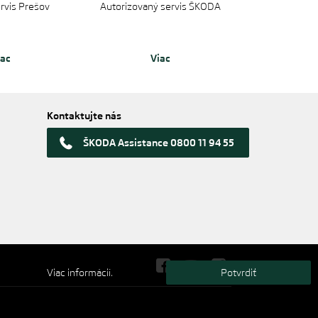
ervis Prešov
Autorizovaný servis ŠKODA
iac
Viac
Kontaktujte nás
ŠKODA Assistance 0800 11 94 55
Viac informácií.
Potvrdiť