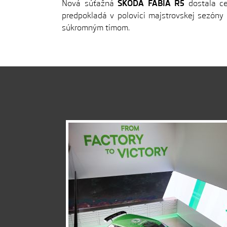
Nová súťažná
ŠKODA FABIA R5
dostala ce
predpokladá v polovici majstrovskej sezóny
súkromným tímom.