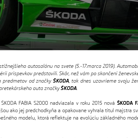
stížnejšieho autosalónu na svete (5.-17.marca 2019). Automob
sérii príspevkov predstavili. Skôr, než vám po skončení ženev
ch predmetov od značky
ŠKODA
, tak dnes uzavrieme svoju ž
 pretekárskeho auta značky
ŠKODA
.
 ŠKODA FABIA S2000 nadviazala v roku 2015 nová
ŠKODA F
šou ako jej predchodkyňa a opakovane vyhrala titul majstra s
pešného modelu, ktorá reflektuje na evolúciu základného mod