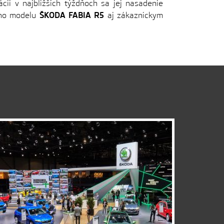
cii v najbližších týždňoch sa jej nasadenie
ného modelu
ŠKODA FABIA R5
aj zákazníckym