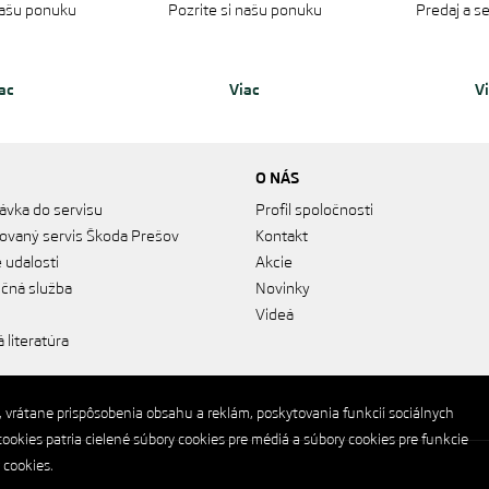
našu ponuku‎
Pozrite si našu ponuku‎
Predaj a s
ac
Viac
V
O NÁS
ávka do servisu
Profil spoločnosti
ovaný servis Škoda Prešov
Kontakt
 udalosti
Akcie
nčná služba
Novinky
Videá
 literatúra
, vrátane prispôsobenia obsahu a reklám, poskytovania funkcií sociálnych
ookies patria cielené súbory cookies pre médiá a súbory cookies pre funkcie
 cookies.