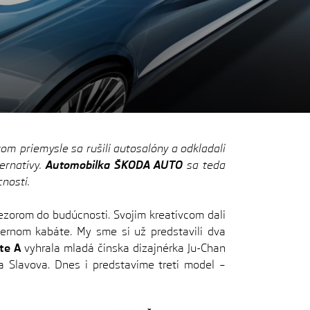
m priemysle sa rušili autosalóny a odkladali
ernatívy.
Automobilka ŠKODA AUTO
sa teda
nosti.
riezorom do budúcnosti. Svojim kreatívcom dali
ernom kabáte. My sme si už predstavili dva
te A
vyhrala mladá čínska dizajnérka Ju-Chan
a Slavova. Dnes i predstavíme tretí model –