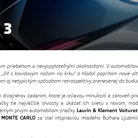
 3
nym priebehom a nevyspytateľnými okolnosťami. V automobilovo
 „žiť s kovidovým nožom na krku“ a hľadal popritom nové alt
eom aj netypickým spôsobom retrospektívy prenesenej do budúc
ch dizajnérov zadaním, ktoré je oslavou minulosti a zároveň p
ačky tie najväčšie skvosty a ukázať ich svetu v novom, mod
dárnym prvým automobilom značky
Laurin & Klement Voituret
 MONTE CARLO
sa stal inšpiráciou mladého Bulhara Ljudmil