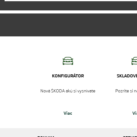
KONFIGURÁTOR
SKLADOVÉ
Nová ŠKODA akú si vysnívate
Pozrite si 
Viac
Vi