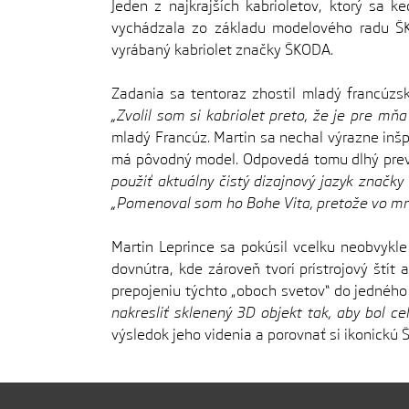
Jeden z najkrajších kabrioletov, ktorý sa 
vychádzala zo základu modelového radu ŠKO
vyrábaný kabriolet značky ŠKODA.
Zadania sa tentoraz zhostil mladý francúzsk
„Zvolil som si kabriolet preto, že je pre mňa 
mladý Francúz. Martin sa nechal výrazne inšpi
má pôvodný model. Odpovedá tomu dlhý previs
použiť aktuálny čistý dizajnový jazyk značk
„Pomenoval som ho Bohe Vita, pretože vo mne 
Martin Leprince sa pokúsil vcelku neobvykle
dovnútra, kde zároveň tvorí prístrojový ští
prepojeniu týchto „oboch svetov“ do jedného 
nakresliť sklenený 3D objekt tak, aby bol cel
výsledok jeho videnia a porovnať si ikonickú