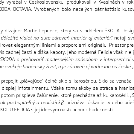
kedy vyrábal v Československu, produkovali v Kvasinách v r
DA OCTAVIA. Vyrobených bolo necelých pätnásťtisíc kusov 
y dizajnér Martin Leprince, ktorý sa v oddelení ŠKODA Design
dôležité vidieť na aute zároveň interiér aj exteriér,“
netají sv
rovať elegantnými líniami a proporciami originálu. Priestor p
 zadnej časti a dĺžka kapoty. Jeho moderná Felicia však nie j
y ŠKODA a prehovoriť modernejším spôsobom v interpretácii v
evokuje bohémsky život, a je zároveň aj variáciou na české „La
 prepojiť „plávajúce“ čelné sklo s karosériou. Sklo sa vznáša
t a displej infotainmentu. Vďaka tomu akoby sa strácala hrani
potom prispieva čalúnenie, ktoré prechádza až ku karosérii.
„
ok pochopiteľný a realistický,“
priznáva lúskanie tvrdého ori
 ŠKODU FELICIA s jej ideovým nástupcom z budúcnosti.