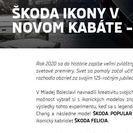
ŠKODA IKONY V
NOVOM KABÁTE –
Rok 2020 sa do histórie zapíše veľmi zvlášt
svetové premiéry. Svet sa pomaly začal učiť
rozhodla obzrieť za svojim 125-ročným jubil
V Mladej Boleslavi navnadili kreativitu svoji
možnosť vybrať si s ikonických modelov zn
výsledky tohto experimentu, keď
sa s legen
Chang a následne model
ŠKODA POPULAR
ikonický kabriolet
ŠKODA FELICIA
.