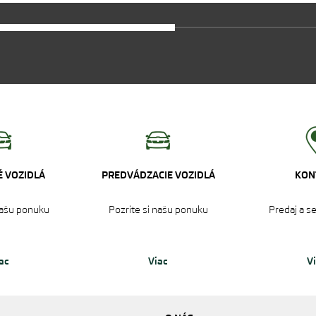
 VOZIDLÁ
PREDVÁDZACIE VOZIDLÁ
KON
našu ponuku‎
Pozrite si našu ponuku‎
Predaj a s
ac
Viac
V