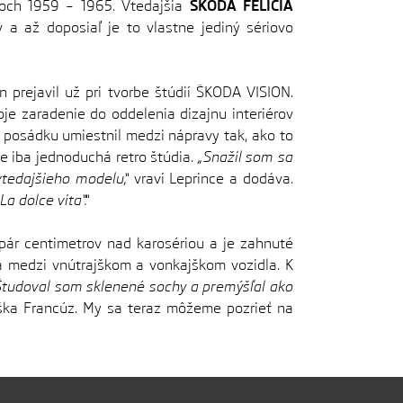
okoch 1959 – 1965. Vtedajšia
ŠKODA FELICIA
a až doposiaľ je to vlastne jediný sériovo
 prejavil už pri tvorbe štúdií ŠKODA VISION.
oje zaradenie do oddelenia dizajnu interiérov
re posádku umiestnil medzi nápravy tak, ako to
e iba jednoduchá retro štúdia.
„Snažil som sa
tedajšieho modelu,“
vraví Leprince a dodáva.
 dolce vita“.“
 pár centimetrov nad karosériou a je zahnuté
ca medzi vnútrajškom a vonkajškom vozidla. K
Študoval som sklenené sochy a premýšľal ako
eška Francúz. My sa teraz môžeme pozrieť na