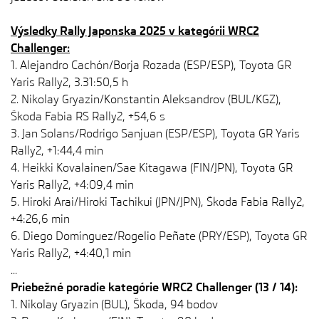
Výsledky Rally Japonska 2025 v kategórii WRC2
Challenger:
1. Alejandro Cachón/Borja Rozada (ESP/ESP), Toyota GR
Yaris Rally2, 3.31:50,5 h
2. Nikolay Gryazin/Konstantin Aleksandrov (BUL/KGZ),
Škoda Fabia RS Rally2, +54,6 s
3. Jan Solans/Rodrigo Sanjuan (ESP/ESP), Toyota GR Yaris
Rally2, +1:44,4 min
4. Heikki Kovalainen/Sae Kitagawa (FIN/JPN), Toyota GR
Yaris Rally2, +4:09,4 min
5. Hiroki Arai/Hiroki Tachikui (JPN/JPN), Škoda Fabia Rally2,
+4:26,6 min
6. Diego Domínguez/Rogelio Peñate (PRY/ESP), Toyota GR
Yaris Rally2, +4:40,1 min
...
Priebežné poradie kategórie WRC2 Challenger (13 / 14):
1. Nikolay Gryazin (BUL), Škoda, 94 bodov