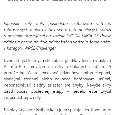
Japonská rely bola poslednou asfaltovou súťažou
tohtoročných majstrovstiev sveta automobilových súťaží
a posádke štartujúcej na vozidle ŠKODA FABIA RS Rally2
priniesla posun do čela priebežného vedenia šampionátu
v kategórii WRC2 Challenger.
Dvadsať rýchlostných skúšok sa jazdilo v lesoch v oblasti
Aichi a Gifu, prevažne na úzkych kľukatých cestách. A
pretože boli často lemované odvodňovacími priekopami,
skalnými stenami alebo dokonca betónovými múrmi,
neponechávali žiadny priestor pre chyby. Navyše silný
dážď počas poslednej etapy v nedeľu ešte zvýšil
náročnosť tejto rally.
Nikolay Gryazin z Bulharska a jeho spolujazdec Konštantín