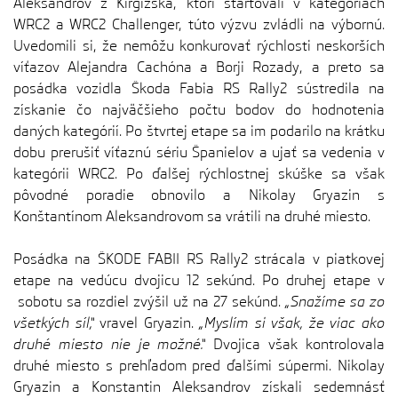
Aleksandrov z Kirgizska, ktorí štartovali v kategóriách
WRC2 a WRC2 Challenger, túto výzvu zvládli na výbornú.
Uvedomili si, že nemôžu konkurovať rýchlosti neskorších
víťazov Alejandra Cachóna a Borji Rozady, a preto sa
posádka vozidla Škoda Fabia RS Rally2 sústredila na
získanie čo najväčšieho počtu bodov do hodnotenia
daných kategórií. Po štvrtej etape sa im podarilo na krátku
dobu prerušiť víťaznú sériu Španielov a ujať sa vedenia v
kategórii WRC2. Po ďalšej rýchlostnej skúške sa však
pôvodné poradie obnovilo a Nikolay Gryazin s
Konštantínom Aleksandrovom sa vrátili na druhé miesto.
Posádka na ŠKODE FABII RS Rally2 strácala v piatkovej
etape na vedúcu dvojicu 12 sekúnd. Po druhej etape v
sobotu sa rozdiel zvýšil už na 27 sekúnd.
„Snažíme sa zo
všetkých síl,“
vravel Gryazin.
„Myslím si však, že viac ako
druhé miesto nie je možné.“
Dvojica však kontrolovala
druhé miesto s prehľadom pred ďalšími súpermi. Nikolay
Gryazin a Konstantin Aleksandrov získali sedemnásť