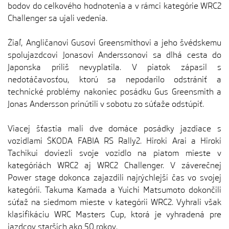
bodov do celkového hodnotenia a v rámci kategórie WRC2
Challenger sa ujali vedenia.
Žiaľ, Angličanovi Gusovi Greensmithovi a jeho švédskemu
spolujazdcovi Jonasovi Anderssonovi sa dlhá cesta do
Japonska príliš nevyplatila. V piatok zápasil s
nedotáčavosťou, ktorú sa nepodarilo odstrániť a
technické problémy nakoniec posádku Gus Greensmith a
Jonas Andersson prinútili v sobotu zo súťaže odstúpiť.
Viacej šťastia mali dve domáce posádky jazdiace s
vozidlami ŠKODA FABIA RS Rally2. Hiroki Arai a Hiroki
Tachikui doviezli svoje vozidlo na piatom mieste v
kategóriách WRC2 aj WRC2 Challenger. V záverečnej
Power stage dokonca zajazdili najrýchlejší čas vo svojej
kategórii. Takuma Kamada a Yuichi Matsumoto dokončili
súťaž na siedmom mieste v kategórii WRC2. Vyhrali však
klasifikáciu WRC Masters Cup, ktorá je vyhradená pre
jazdcov starších ako 50 rokov.