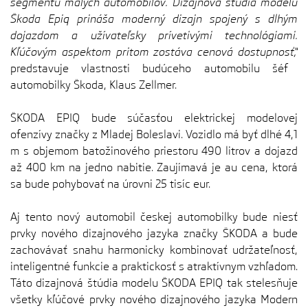
segmentu malých automobilov. Dizajnová štúdia modelu
Škoda Epiq prináša moderný dizajn spojený s dlhým
dojazdom a užívateľsky prívetivými technológiami.
Kľúčovým aspektom pritom zostáva cenová dostupnosť,“
predstavuje vlastnosti budúceho automobilu šéf
automobilky Škoda, Klaus Zellmer.
ŠKODA EPIQ bude súčasťou elektrickej modelovej
ofenzívy značky z Mladej Boleslavi. Vozidlo má byť dlhé 4,1
m s objemom batožinového priestoru 490 litrov a dojazd
až 400 km na jedno nabitie. Zaujímavá je au cena, ktorá
sa bude pohybovať na úrovni 25 tisíc eur.
Aj tento nový automobil českej automobilky bude niesť
prvky nového dizajnového jazyka značky ŠKODA a bude
zachovávať snahu harmonicky kombinovať udržateľnosť,
inteligentné funkcie a praktickosť s atraktívnym vzhľadom.
Táto dizajnová štúdia modelu ŠKODA EPIQ tak stelesňuje
všetky kľúčové prvky nového dizajnového jazyka Modern