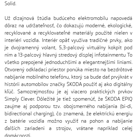
Solid.
Už dizajnová štúdia budúceho elektromobilu napovedá
dôraz na udržateľnosť, čo dokazujú moderné, ekologické,
recyklované a recyklovateľné materiály použité nielen v
interiéri vozidla. Interiér opäť využíva tradičné prvky, ako
je dvojramenný volant, 5,3-palcový virtuálny kokpit pod
ním a 13-palcový hlavný stredový displej infotainmentu To
všetko prepojené jednoduchšími a elegantnejšími líniami.
Otvorený odkladací priestor ponúka miesto na bezdrôtové
nabíjanie mobilného telefónu, ktorý sa bude dať prvýkrát v
histórii automobilov značky ŠKODA použiť aj ako digitálny
kľúč. Samozrejmosťou je aj viacero praktických prvkov
Simply Clever. Dôležité je tiež spomenúť, že ŠKODA EPIQ
zaujme aj podporou tzv. obojsmerného nabíjania (bi-di,
bidirectional charging), čo znamená, že elektrickú energiu
z batérie vozidla možno využiť na pohon a nabíjanie
ďalších zariadení a strojov, vrátane napríklad celej
domácnosti.