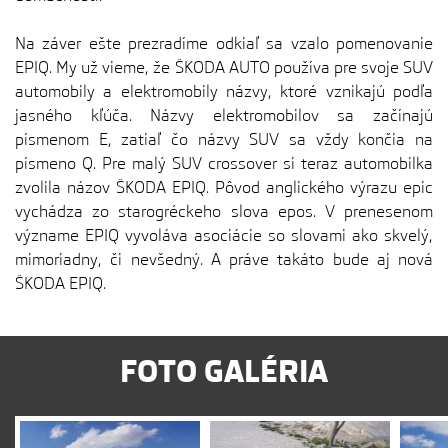
Na záver ešte prezradíme odkiaľ sa vzalo pomenovanie
EPIQ. My už vieme, že ŠKODA AUTO používa pre svoje SUV
automobily a elektromobily názvy, ktoré vznikajú podľa
jasného kľúča. Názvy elektromobilov sa začínajú
písmenom E, zatiaľ čo názvy SUV sa vždy končia na
písmeno Q. Pre malý SUV crossover si teraz automobilka
zvolila názov ŠKODA EPIQ. Pôvod anglického výrazu epic
vychádza zo starogréckeho slova epos. V prenesenom
význame EPIQ vyvoláva asociácie so slovami ako skvelý,
mimoriadny, či nevšedný. A práve takáto bude aj nová
ŠKODA EPIQ.
FOTO GALÉRIA