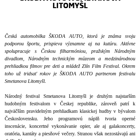
LITOMYŠL
Česká automobilka ŠKODA AUTO, ktorá je známa svoju
podporou športu, prispieva významne aj na kutúru. Aktívne
spolupracuje s Českou filharmóniou, pražským Národným
divadlom, Národným technickým múzeom a medzinárodnou
prehliadkou filmov pre deti a mládež Zlín Film Festival. Okrem
toho už tridsať rokov je ŠKODA AUTO partnerom festivalu
Smetanova Litomyšl.
Národný festival Smetanova Litomyšl je druhým najstarším
hudobným festivalom v Českej republike, zároveň patrí k
najväčším pravidelným prehliadkam klasickej hudby v bývalom
Československu. Jeho programovú náplň tvoria operné
inscenácie, koncertné vykonávanie opier, ale aj galakoncerty,
oratória, kantáty a piesňové večery. Stranou však nezostávajú ani