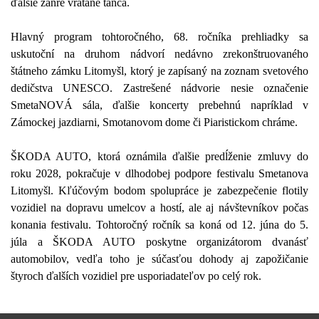
ďalšie žánre vrátane tanca.
Hlavný program tohtoročného, ​​68. ročníka prehliadky sa
uskutoční na druhom nádvorí nedávno zrekonštruovaného
štátneho zámku Litomyšl, ktorý je zapísaný na zoznam svetového
dedičstva UNESCO. Zastrešené nádvorie nesie označenie
SmetaNOVÁ sála, ďalšie koncerty prebehnú napríklad v
Zámockej jazdiarni, Smotanovom dome či Piaristickom chráme.
ŠKODA AUTO, ktorá oznámila ďalšie predĺženie zmluvy do
roku 2028, pokračuje v dlhodobej podpore festivalu Smetanova
Litomyšl. Kľúčovým bodom spolupráce je zabezpečenie flotily
vozidiel na dopravu umelcov a hostí, ale aj návštevníkov počas
konania festivalu. Tohtoročný ročník sa koná od 12. júna do 5.
júla a ŠKODA AUTO poskytne organizátorom dvanásť
automobilov, vedľa toho je súčasťou dohody aj zapožičanie
štyroch ďalších vozidiel pre usporiadateľov po celý rok.