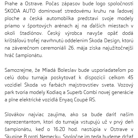
Prahe a Ostrave. Počas zápasov bude logo spoločnosti
ŠKODA AUTO dominovať stredovému kruhu na ľadovej
ploche a česká automobilka predstaví svoje modely
priamo v športových arénach aj na ďalších miestach v
okolí štadiónov. Český výrobca navyše opäť dodá
krištáľovú trofej navrhnutú oddelením Škoda Design, ktorú
na záverečnom ceremoniáli 26. mája získa najužitočnejší
hráč šampionátu.
Samozrejme, že Mladá Boleslav bude usporiadateľom po
celú dobu turnaja poskytovať k dispozícii celkom 45
vozidiel Škoda vo farbách majstrovstiev sveta. Vozový
park tvoria modely Kodiaq a Superb Combi novej generácie
a plne elektrické vozidlá Enyaq Coupé RS.
Slovákov najviac zaujíma, ako sa bude dariť našim
reprezentantom, ktorí do turnaja vstupujú už v prvý deň
šampionátu, keď o 16.20 hod. nastúpia v Ostrave v
Skupine B proti Nemecku. Spoločne im teda budeme držať