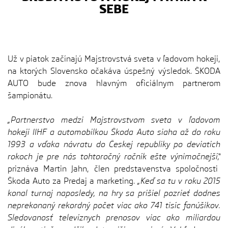
SEBE
Už v piatok začínajú Majstrovstvá sveta v ľadovom hokeji,
na ktorých Slovensko očakáva úspešný výsledok. ŠKODA
AUTO bude znova hlavným oficiálnym partnerom
šampionátu.
„Partnerstvo medzi Majstrovstvom sveta v ľadovom
hokeji IIHF a automobilkou Škoda Auto siaha až do roku
1993 a vďaka návratu do Českej republiky po deviatich
rokoch je pre nás tohtoročný ročník ešte výnimočnejší,“
priznáva Martin Jahn, člen predstavenstva spoločnosti
Škoda Auto za Predaj a marketing.
„Keď sa tu v roku 2015
konal turnaj naposledy, na hry sa prišiel pozrieť dodnes
neprekonaný rekordný počet viac ako 741 tisíc fanúšikov.
Sledovanosť televíznych prenosov viac ako miliardou