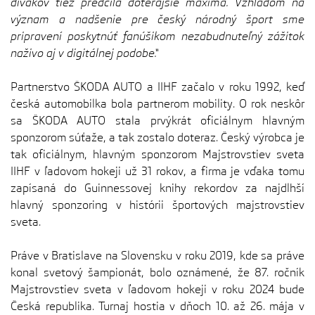
divákov tiež predčila doterajšie maximá. Vzhľadom na
význam a nadšenie pre český národný šport sme
pripravení poskytnúť fanúšikom nezabudnuteľný zážitok
naživo aj v digitálnej podobe.“
Partnerstvo ŠKODA AUTO a IIHF začalo v roku 1992, keď
česká automobilka bola partnerom mobility. O rok neskôr
sa ŠKODA AUTO stala prvýkrát oficiálnym hlavným
sponzorom súťaže, a tak zostalo doteraz. Český výrobca je
tak oficiálnym, hlavným sponzorom Majstrovstiev sveta
IIHF v ľadovom hokeji už 31 rokov, a firma je vďaka tomu
zapísaná do Guinnessovej knihy rekordov za najdlhší
hlavný sponzoring v histórii športových majstrovstiev
sveta.
Práve v Bratislave na Slovensku v roku 2019, kde sa práve
konal svetový šampionát, bolo oznámené, že 87. ročník
Majstrovstiev sveta v ľadovom hokeji v roku 2024 bude
Česká republika. Turnaj hostia v dňoch 10. až 26. mája v