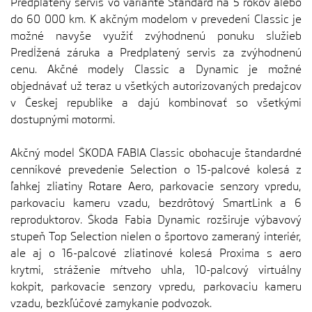
Predplatený servis vo variante Standard na 5 rokov alebo
do 60 000 km. K akčným modelom v prevedení Classic je
možné navyše využiť zvýhodnenú ponuku služieb
Predĺžená záruka a Predplatený servis za zvýhodnenú
cenu. Akčné modely Classic a Dynamic je možné
objednávať už teraz u všetkých autorizovaných predajcov
v Českej republike a dajú kombinovať so všetkými
dostupnými motormi.
Akčný model ŠKODA FABIA Classic obohacuje štandardné
cenníkové prevedenie Selection o 15-palcové kolesá z
ľahkej zliatiny Rotare Aero, parkovacie senzory vpredu,
parkovaciu kameru vzadu, bezdrôtový SmartLink a 6
reproduktorov. Škoda Fabia Dynamic rozširuje výbavový
stupeň Top Selection nielen o športovo zameraný interiér,
ale aj o 16-palcové zliatinové kolesá Proxima s aero
krytmi, stráženie mŕtveho uhla, 10-palcový virtuálny
kokpit, parkovacie senzory vpredu, parkovaciu kameru
vzadu, bezkľúčové zamykanie podvozok.