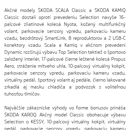
Akčné modely ŠKODA SCALA Classic a ŠKODA KAMIQ
Classic dostali oproti prevedeniu Selection navyše 16-
palcové zliatinové kolesá Nyota, kožený multifunkčný
volant, parkovacie senzory vpredu, parkovaciu kameru
vzadu, bezdrôtový SmartLink, 8 reproduktorov a 2 USB-C
konektory vzadu. Scala a Kamiq v akčnom prevedení
Dynamic rozširujú výbavu Top Selection taktiež o športovo
založený interiér, 17-palcové čierne leštené kolesá Propus
Aero, stráženie mŕtveho uhla, 10-palcový virtuálny kokpit,
parkovacie senzory vpredu, parkovaciu kameru vzadu,
virtuálny pedál, športový volant aj pedále, čierno lakované
zrkadlá aj masku chladiča a podvozok s voliteľnou
tuhosťou tlmičov.
Najväčšie zákaznícke výhody vo forme bonusov prináša
ŠKODA KAROQ. Akčný model Classic obohacuje výbavu
Selection o KESSY, 10-palcový virtuálny kokpit, virtuálny
pedál, parkovacie senzory vpredu, parkovaciu kameru