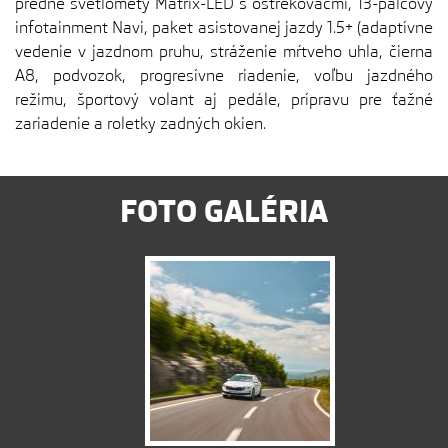
predné svetlomety Matrix-LED s ostrekovačmi, 13-palcový
infotainment Navi, paket asistovanej jazdy 1.5+ (adaptívne
vedenie v jazdnom pruhu, stráženie mŕtveho uhla, čierna
A8, podvozok, progresívne riadenie, voľbu jazdného
režimu, športový volant aj pedále, prípravu pre ťažné
zariadenie a roletky zadných okien.
FOTO GALÉRIA