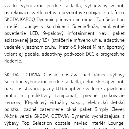
vzadu, vyhrievané predné sedadlá, vyhrievaný volant,
ostrekovače svetlometov a bezdrôtové nabíjanie telefónu.
ŠKODA KAROQ Dynamic pridáva nad rámec Top Selection
interiér Lounge v kombinácii Suedia/koža, ambientné
osvetlenie LED, 9-palcový infotainment Navi, paket
asistovanej jazdy 1.5+ (stráženie mŕtveho uhla, adaptívne
vedenie v jazdnom pruhu, Matrix-8 kolesá Miran, športový
volant aj pedále, adaptívny podvozok DCC a progresívne
riadenie.
ŠKODA OCTAVIA Classic dostáva nad rámec výbavy
Selection vyhrievané predné sedadlá, čelné sklo aj volant,
paket asistovanej jazdy 1.0 (adaptívne vedenie v jazdnom
pruhu a prediktívny tempomat), predné parkovacie
senzory, 10-palcový virtuálny kokpit, elektrickú detskú
poistku, zadné zatemnené okná paket Simply Clever.
Akčná verzia ŠKODA OCTAVIA Dynamic vychádzajúca z
výbavy Top Selection dostala naviac interiér Lounge,