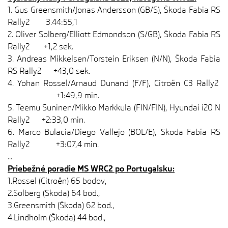
1. Gus Greensmith/Jonas Andersson (GB/S), Škoda Fabia RS
Rally2 3.44:55,1
2. Oliver Solberg/Elliott Edmondson (S/GB), Škoda Fabia RS
Rally2 +1,2 sek.
3. Andreas Mikkelsen/Torstein Eriksen (N/N), Škoda Fabia
RS Rally2 +43,0 sek.
4. Yohan Rossel/Arnaud Dunand (F/F), Citroën C3 Rally2
+1:49,9 min.
5. Teemu Suninen/Mikko Markkula (FIN/FIN), Hyundai i20 N
Rally2 +2:33,0 min.
6. Marco Bulacia/Diego Vallejo (BOL/E), Škoda Fabia RS
Rally2 +3:07,4 min.
...
Priebežné poradie MS WRC2 po Portugalsku:
1.Rossel (Citroën) 65 bodov,
2.Solberg (Škoda) 64 bod.,
3.Greensmith (Škoda) 62 bod.,
4.Lindholm (Škoda) 44 bod.,