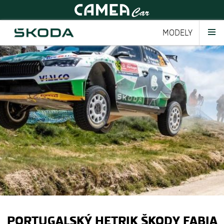
MODELY
PORTUGALSKÝ HETRIK ŠKODY FABIA