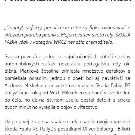
„Donuty“, defekty, penalizácie a tesný finiš rozhodovali o
víťazoch piateho podniku Majstrovstiev sveta rely. ŠKODA
FABIA však v kategórii WRC2 nenašla premožiteľa.
Svojou povesťou jednej z najnáročnejších súťaží sezóny
automobilových súťaží nezostala portugalská rely nič
dlžná. Piatková šotolina priniesla množstvo defektov a
pomiešala poradím. Jednou z obetí bol aj navrátivší sa
Andreas Mikkelsen za volantom vozidla Škoda Fabia RS
Rally2 tímu Toksport WRT. Mikkelsen sa hneď v úvode dral
do čela, no už na štvrtom úseku dostal defekt a strata
dvoch minút ho vyradila z bojov o víťazstvo.
Už po prvej etape sa však na čela usadila dvojica vozidiel
Škoda Fabia RS Rally2 s posádkami Oliver Solberg - Elliott