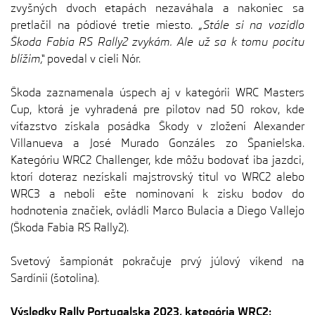
zvyšných dvoch etapách nezaváhala a nakoniec sa
pretlačil na pódiové tretie miesto.
„Stále si na vozidlo
Škoda Fabia RS Rally2 zvykám. Ale už sa k tomu pocitu
blížim,“
povedal v cieli Nór.
Škoda zaznamenala úspech aj v kategórii WRC Masters
Cup, ktorá je vyhradená pre pilotov nad 50 rokov, kde
víťazstvo získala posádka Škody v zložení Alexander
Villanueva a José Murado Gonzáles zo Španielska.
Kategóriu WRC2 Challenger, kde môžu bodovať iba jazdci,
ktorí doteraz nezískali majstrovský titul vo WRC2 alebo
WRC3 a neboli ešte nominovaní k zisku bodov do
hodnotenia značiek, ovládli Marco Bulacia a Diego Vallejo
(Škoda Fabia RS Rally2).
Svetový šampionát pokračuje prvý júlový víkend na
Sardínii (šotolina).
Výsledky Rally Portugalska 2023, kategória WRC2: