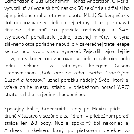
Edmondson a Gus Greensmith - Jonas Andersson. Oliver si
vytvoril už v úvode sľubný náskok 50 sekúnd a udržal si ho
aj v priebehu druhej etapy v sobotu. Mladý Solberg však v
dobrom rozmare v cieli druhej etapy chcel pozabávať
divákov „donutmi“, čo pravidlá nedovoľujú a Švéd
„vyfasoval“ penalizáciu jednej trestnej minúty. To syna
slávneho otca poriadne nabudilo v záverečnej tretej etape
sa rozhodol svoju stratu vymazať. Zajazdil najrýchlejšie
časy, no v konečnom zúčtovaní v cieli to nakoniec bolo
jednu sekundu za víťazným kolegom Gusom
Greensmithom!
„Dali sme do toho všetko. Gratulujem
Gusovi a Jonasovi,“
uznal porážku nádejný Švéd, ktorý aj
vďaka druhé miestu stiahol v priebežnom poradí WRC2
stratu na lídra na jediný chudobný bod.
Spokojný bol aj Greensmith, ktorý po Mexiku pridal už
druhé víťazstvo v sezóne a za lídrami v priebežnom poradí
stráca len 2-3 body. Nuž a spokojný bol nakoniec aj
Andreas mikkelsen, ktorý po piatkovom defekte vo