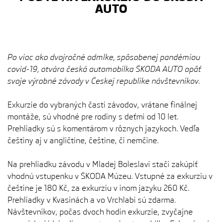
AUTO
Po viac ako dvojročné odmlke, spôsobenej pandémiou
covid-19, otvára česká automobilka ŠKODA AUTO opäť
svoje výrobné závody v Českej republike návštevníkov.
Exkurzie do vybraných častí závodov, vrátane finálnej
montáže, sú vhodné pre rodiny s deťmi od 10 let.
Prehliadky sú s komentárom v rôznych jazykoch. Vedľa
češtiny aj v angličtine, češtine, či nemčine.
Na prehliadku závodu v Mladej Boleslavi stačí zakúpiť
vhodnú vstupenku v ŠKODA Múzeu. Vstupné za exkurziu v
češtine je 180 Kč, za exkurziu v inom jazyku 260 Kč.
Prehliadky v Kvasinách a vo Vrchlabí sú zdarma.
Návštevníkov, počas dvoch hodín exkurzie, zvyčajne