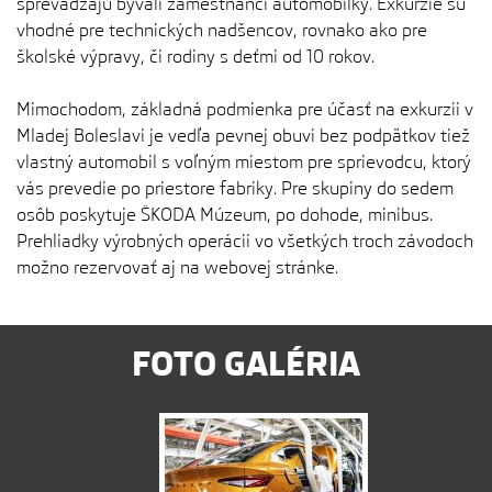
sprevádzajú bývalí zamestnanci automobilky. Exkurzie sú
vhodné pre technických nadšencov, rovnako ako pre
školské výpravy, či rodiny s deťmi od 10 rokov.
Mimochodom, základná podmienka pre účasť na exkurzii v
Mladej Boleslavi je vedľa pevnej obuvi bez podpätkov tiež
vlastný automobil s voľným miestom pre sprievodcu, ktorý
vás prevedie po priestore fabriky. Pre skupiny do sedem
osôb poskytuje ŠKODA Múzeum, po dohode, minibus.
Prehliadky výrobných operácií vo všetkých troch závodoch
možno rezervovať aj na webovej stránke.
FOTO GALÉRIA