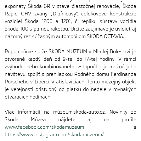
exponáty Škoda 6R v stave čiastočnej renovácie, Škoda
Rapid OHV zvaný „Diaľnicový“, celokovové konštrukcie
vozidiel Škoda 1200 a 1201, či repliku sústavy vozidla
Škoda 100 s parnou raketou. Určite zaujímavé je uvidieť aj
názorný rez súčasným automobilom ŠKODA OCTAVIA.
Pripomeňme si, že ŠKODA MÚZEUM v Mladej Boleslavi je
otvorené každý deň od 9-tej do 17-tej hodiny. V rámci
zvýhodneného kombinovaného vstupného je možné jeho
návštevu spojiť s prehliadkou Rodného domu Ferdinanda
Porscheho v Liberci-Vratislaviciach. Tento múzejný objekt
je verejnosti prístupný od piatku do nedele v rovnakých
otváracích hodinách.
Viac informácií na múzeum.skoda‑auto.cz. Novinky zo
Škoda Múzea nájdete aj na profile
www.facebook.com/skodamuzeum
a
https://www.instagram.com/skodamuzeum/
.