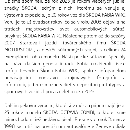
Už sme spomínali, že rok 2023 je rokom viacerých jubileí
značky ŠKODA. Jedným z nich, ktorému sa venuje aj
výstavná expozícia, je 20 rokov vozidla ŠKODA FABIA WRC.
Veru, je to už dvadsať rokov, čo sa v roku 2003 objavila na
tratiach majstrovstiev svet automobilových súťaží
prvýkrát ŠKODA FABIA WRC. Následne potom až do sezóny
2007 štartovali jazdci továrenského tímu ŠKODA
MOTORSPORT, a neskôr súkromných stajní, s celkom 24
exemplármi tohto modelu. Nástupnícke súťažné špeciály
na báze ďalších generácií radu Fabia nazbierali tisíce
trofejí. Pôvodnú Škodu Fabia WRC, spolu s infopanelom
prinášajúcim množstvo zaujímavých fotografií a
informácií, je teraz možné vidieť v depozitári prototypov a
športových vozidiel počas celého roka 2023.
Ďalším pekným výročím, ktoré si v múzeu pripomínajú je aj
25 rokov modelu ŠKODA OCTAVIA COMBI, o ktorej sme
mimochodom tiež nedávno písali. Presne v utorok 3. marca
1998 sa totiž na prestížnom autosalóne v Ženeve udiala