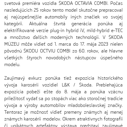
svetová premiéra vozidla ŠKODA OCTAVIA COMBI. Počas
nasledujúcich 25 rokov tento model skutočne prepracoval
aj najúspešnejšie automobily iných značiek vo svojej
kategórii. Aktuálna štvrtá generácia ponúka aj
elektrifikované verzie plug-in hybrid iV, mild-hybrid e-TEC
a množstvo ďalších moderných technológií. V ŠKODA
MÚZEU môže vidieť od 1. marca do 17. mája 2023 nielen
pôvodnú ŠKODU OCTVIU COMBI zo 60. rokov, ale hlavne
všetkých štyroch novodobých nástupcov úspešného
modelu.
Zaujímavý exkurz ponúka tiež expozícia historického
vývoja karosérií vozidiel L&K / Škoda. Prebiehajúca
expozícia pobeží ešte do 8. mája a ponúka vzácnu
príležitosť vydať sa po stopách viac ako storočnej tradície
vývoja a výroby automobilov mladoboleslavskej značky.
Tentoraz je možnosť vidieť premeny známych aj menej
známych karosérií modelov. Okrem atraktívnych fotografií
či unikátnych artefaktov výstava predstaví zaujímavé