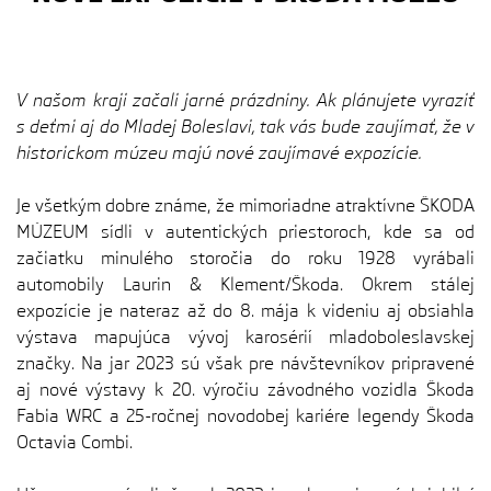
V našom kraji začali jarné prázdniny. Ak plánujete vyraziť
s deťmi aj do Mladej Boleslavi, tak vás bude zaujímať, že v
historickom múzeu majú nové zaujímavé expozície.
Je všetkým dobre známe, že mimoriadne atraktívne ŠKODA
MÚZEUM sídli v autentických priestoroch, kde sa od
začiatku minulého storočia do roku 1928 vyrábali
automobily Laurin & Klement/Škoda. Okrem stálej
expozície je nateraz až do 8. mája k videniu aj obsiahla
výstava mapujúca vývoj karosérií mladoboleslavskej
značky. Na jar 2023 sú však pre návštevníkov pripravené
aj nové výstavy k 20. výročiu závodného vozidla Škoda
Fabia WRC a 25-ročnej novodobej kariére legendy Škoda
Octavia Combi.