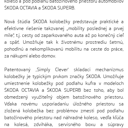
koleso a pod podlahu batožinového priestoru automobilov
ŠKODA OCTAVIA a ŠKODA SUPERB.
Nová štúdia ŠKODA kolobežky predstavuje praktické a
efektívne riešenie takzvanej „mobility poslednej a prvej
míle", t.j. cesty od zaparkovaného auta až po konečný cieľ
a späť. Umožňuje tak k životnému prostrediu šetrnú,
pohodlnú a nekomplikovanú mobilitu na ceste do práce,
za nákupmi alebo domov.
Patentovaný ,Simply Clever' skladací mechanizmus
kolobežky je typickým prvkom značky ŠKODA. Umožňuje
umiestnenie kolobežky pod podlahu kufra v modeloch
ŠKODA OCTAVIA a ŠKODA SUPERB bez toho, aby bol
obmedzený využiteľný objem batožinového priestoru.
Vďaka novému usporiadaniu úložného priestoru sa
zložená kolobežka bez problémov zmestí pod podlahu
batožinového priestoru nad náhradné koleso, vedľa kľúča
na kolesá, zdviháka, servisného boxu a súpravy