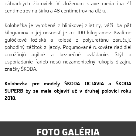
náhradných žiaroviek. V zloženom stave meria iba 41
centimetrov na šírku a 48 centimetrov na dĺžku.
Kolobežka je vyrobená z hliníkovej zliatiny, váži iba päť
kilogramov a jej nosnosť je až 100 kilogramov. Kvalitné
guľôčkové ložiská a kolesá z polyuretánu zaručujú
pohodlný zážitok z jazdy. Pogumované rukoväte riadidiel
umožňujú agilné a bezpečné ovládanie. Štýl a
usporiadanie farieb nesú nezameniteľný rukopis dizajnu
značky ŠKODA.
Kolobežka pre modely ŠKODA OCTAVIA a ŠKODA
SUPERB by sa mala objaviť už v druhej polovici roku
2018.
FOTO GALÉRIA