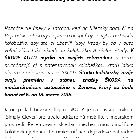
Poznáte tie úseky v Tatrách, keď na Sliezsky dom, či na
Popradské pleso vyšliapete a naspäť by sa výborne hodila
kolobežka, aby ste si ušetrili kĺby? Vtedy by sa v aute
veľmi zišla taká skladacia kolobežka. A nielen vtedy.
V
ŠKODE AUTO myslia na svojich zákazníkov
a teraz
prichádzajú aj s patentovanou kolobežkou, ktorú ľahko
uložíte v priestore vašej ŠKODY.
Štúdia kolobežky zažije
svoju premiéru v stánku značky ŠKODA na
medzinárodnom autosalóne v Ženeve, ktorý sa bude
konať od 6. do 18. marca 2018.
Koncept kolobežky s logom ŠKODA je najnovším prvkom
,Simply Clever' pre trvalo udržateľnú mobilitu v mestskom
prostredí. Patentovaný skladací mechanizmus umožňuje
kolobežku jednoducho umiestniť nad dojazdové náhradné