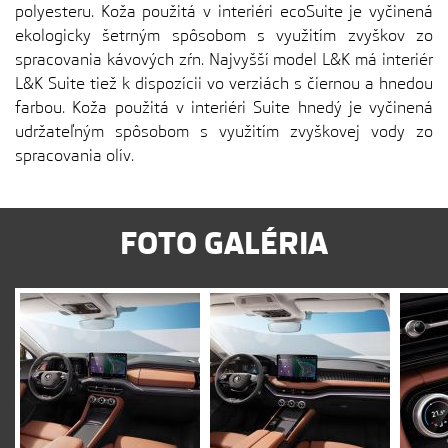
polyesteru. Koža použitá v interiéri ecoSuite je vyčinená
ekologicky šetrným spôsobom s využitím zvyškov zo
spracovania kávových zŕn. Najvyšší model L&K má interiér
L&K Suite tiež k dispozícii vo verziách s čiernou a hnedou
farbou. Koža použitá v interiéri Suite hnedý je vyčinená
udržateľným spôsobom s využitím zvyškovej vody zo
spracovania olív.
FOTO GALÉRIA