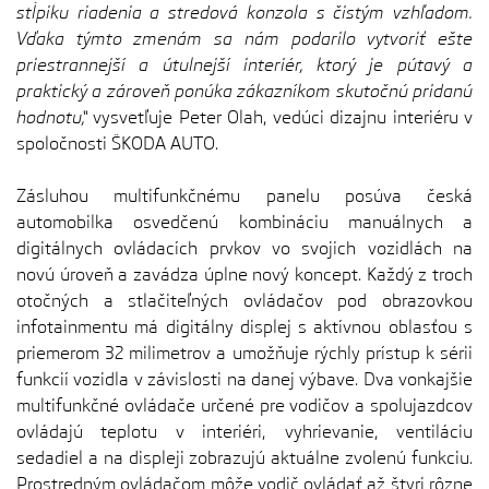
stĺpiku riadenia a stredová konzola s čistým vzhľadom.
Vďaka týmto zmenám sa nám podarilo vytvoriť ešte
priestrannejší a útulnejší interiér, ktorý je pútavý a
praktický a zároveň ponúka zákazníkom skutočnú pridanú
hodnotu,“
vysvetľuje Peter Olah, vedúci dizajnu interiéru v
spoločnosti ŠKODA AUTO.
Zásluhou multifunkčnému panelu posúva česká
automobilka osvedčenú kombináciu manuálnych a
digitálnych ovládacích prvkov vo svojich vozidlách na
novú úroveň a zavádza úplne nový koncept. Každý z troch
otočných a stlačiteľných ovládačov pod obrazovkou
infotainmentu má digitálny displej s aktívnou oblasťou s
priemerom 32 milimetrov a umožňuje rýchly prístup k sérii
funkcií vozidla v závislosti na danej výbave. Dva vonkajšie
multifunkčné ovládače určené pre vodičov a spolujazdcov
ovládajú teplotu v interiéri, vyhrievanie, ventiláciu
sedadiel a na displeji zobrazujú aktuálne zvolenú funkciu.
Prostredným ovládačom môže vodič ovládať až štyri rôzne