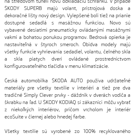
na stredovom tuneli novú odkladaciu schránku. V prípade
ŠKODY SUPERB majú volant, prístrojová doska a
dekoračné lišty nový design. Vylepšené boli tiež na prianie
dostupné sedadlá s masážnou funkciou. Novo sú
vybavené desiatimi pneumaticky ovládanými masážnymi
vakmi a bohatou ponukou programov. Bedrová opierka je
nastaviteľná v štyroch smeroch. Obidva modely majú
všetky funkcie vyhrievania sedadiel, volantu, čelného skla
a skla piatych dverí ovládané prostredníctvom
konfigurovateľného tlačidla v menu klimatizácie.
Česká automobilka ŠKODA AUTO používa udržateľné
materiály pre všetky textílie v interiéri a tiež pre dva
tradičné Simply Clever prvky - dáždnik v dverách vodiča a
škrabku na ľad. U ŠKODY KODIAQ si zákazníci môžu vybrať
z niekoľkých interiérov, pričom vrcholom je interiér
ecoSuite v čiernej alebo hnedej farbe.
Všetky textílie sú vyrobené zo 100% recyklovaného