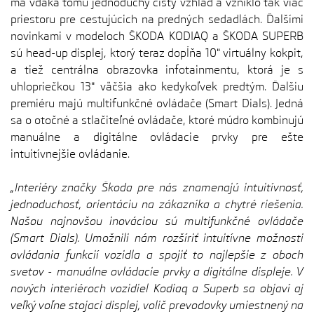
má vďaka tomu jednoduchý čistý vzhľad a vzniklo tak viac
priestoru pre cestujúcich na predných sedadlách. Ďalšími
novinkami v modeloch ŠKODA KODIAQ a ŠKODA SUPERB
sú head-up displej, ktorý teraz dopĺňa 10" virtuálny kokpit,
a tiež centrálna obrazovka infotainmentu, ktorá je s
uhlopriečkou 13" väčšia ako kedykoľvek predtým. Ďalšiu
premiéru majú multifunkčné ovládače (Smart Dials). Jedná
sa o otočné a stlačiteľné ovládače, ktoré múdro kombinujú
manuálne a digitálne ovládacie prvky pre ešte
intuitívnejšie ovládanie.
„Interiéry značky Škoda pre nás znamenajú intuitívnosť,
jednoduchosť, orientáciu na zákazníka a chytré riešenia.
Našou najnovšou inováciou sú multifunkčné ovládače
(Smart Dials). Umožnili nám rozšíriť intuitívne možnosti
ovládania funkcií vozidla a spojiť to najlepšie z oboch
svetov - manuálne ovládacie prvky a digitálne displeje. V
nových interiéroch vozidiel Kodiaq a Superb sa objaví aj
veľký voľne stojaci displej, volič prevodovky umiestnený na