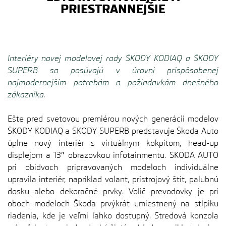
PRIESTRANNEJŠIE
Interiéry novej modelovej rady ŠKODY KODIAQ a ŠKODY
SUPERB sa posúvajú v úrovni prispôsobenej
najmodernejším potrebám a požiadavkám dnešného
zákazníka.
Ešte pred svetovou premiérou nových generácií modelov
ŠKODY KODIAQ a ŠKODY SUPERB predstavuje Škoda Auto
úplne nový interiér s virtuálnym kokpitom, head-up
displejom a 13″ obrazovkou infotainmentu. ŠKODA AUTO
pri obidvoch pripravovaných modeloch individuálne
upravila interiér, napríklad volant, prístrojový štít, palubnú
dosku alebo dekoračné prvky. Volič prevodovky je pri
oboch modeloch Škoda prvýkrát umiestnený na stĺpiku
riadenia, kde je veľmi ľahko dostupný. Stredová konzola