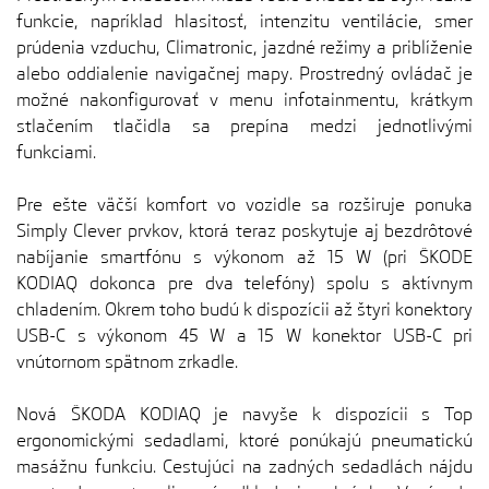
funkcie, napríklad hlasitosť, intenzitu ventilácie, smer
prúdenia vzduchu, Climatronic, jazdné režimy a priblíženie
alebo oddialenie navigačnej mapy. Prostredný ovládač je
možné nakonfigurovať v menu infotainmentu, krátkym
stlačením tlačidla sa prepína medzi jednotlivými
funkciami.
Pre ešte väčší komfort vo vozidle sa rozširuje ponuka
Simply Clever prvkov, ktorá teraz poskytuje aj bezdrôtové
nabíjanie smartfónu s výkonom až 15 W (pri ŠKODE
KODIAQ dokonca pre dva telefóny) spolu s aktívnym
chladením. Okrem toho budú k dispozícii až štyri konektory
USB-C s výkonom 45 W a 15 W konektor USB-C pri
vnútornom spätnom zrkadle.
Nová ŠKODA KODIAQ je navyše k dispozícii s Top
ergonomickými sedadlami, ktoré ponúkajú pneumatickú
masážnu funkciu. Cestujúci na zadných sedadlách nájdu