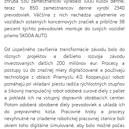
zhruba 530 zamestnancov vyrábalo 1000 kusov denne,
teraz tu 850 zamestnancov denne vyrobí 2340
prevodoviek. Väčšina z nich nachádza uplatnenie vo
vozidlách ostatných koncernových značiek a približne 38
percent týchto prevodoviek montuje do svojich vozidiel
priamo ŠKODA AUTO.
Od úspešného zavŕšenia transformácie závodu bolo do
rôznych projektov a ďalšieho rozvoja závodu
investovaných ďalších 200 miliónov eur: Procesy a
postupy sú do značnej miery digitalizované a používajú
technológie z oblasti Priemyslu 4.0. Kooperujúci roboti
pomáhajú pri vkladaní piestu radiča rýchlostných stupňov
a šikovný manipulačný robot odoberá surové diely z paliet
a pokladá ich na vstupný dopravník obrábacích centier.
Potom odoberá obrobené diely prevodoviek a ukladá ich
do prepravného koša. Pracovné kroky a procesy
nevyhnutné na zriadenie robotickej pracovnej stanice boli
okrem toho digitálne simulované, aby bolo možné počas