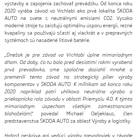
výstavby a zapojenia zachovať prevádzku. Od konca roku
2020 vyrába závod vo Vrchlabí ako prvá lokalita ŠKODA
AUTO na svete s neutrálnymi emisiami CO2. Vysoko
moderné stroje tu zaisťujú optimálnu úsporu energií, rezné
kvapaliny sa používajú sčasti aj viackrát a v prepravných
systémoch sú nasadené lítiové batérie.
„Dnešok je pre závod vo Vrchlabí úplne mimoriadnym
dňom. Od doby, čo tu bola pred desiatimi rokmi vyrobená
prvá prevodovka, sme spoločne dosiahli mnohé a
premenili tento závod na strategický pilier výroby
komponentov v ŠKODA AUTO. K míľnikom od konca roku
2020 napríklad patrí uhlíkovo neutrálna výroba a
priekopnícka rola závodu v oblasti Priemyslu 4.0. K týmto
mimoriadnym úspechom všetkým zamestnancom
blahoželám!,“
povedal Michael Oeljeklaus, člen
predstavenstva ŠKODA AUTO za oblasť Výroby a logistiky.
Hrdosť neskrýva ani vedúci výroby prevodoviek v závode