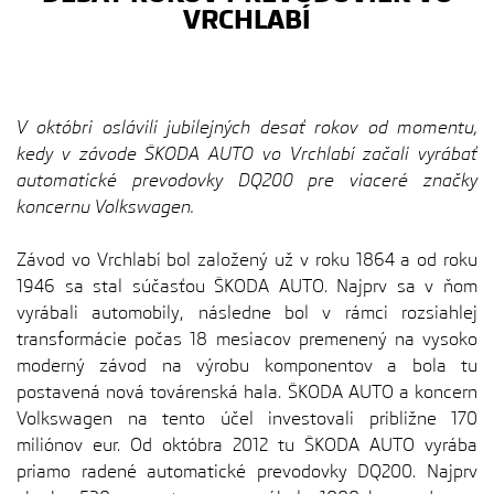
VRCHLABÍ
V októbri oslávili jubilejných desať rokov od momentu,
kedy v závode ŠKODA AUTO vo Vrchlabí začali vyrábať
automatické prevodovky DQ200 pre viaceré značky
koncernu Volkswagen.
Závod vo Vrchlabí bol založený už v roku 1864 a od roku
1946 sa stal súčasťou ŠKODA AUTO. Najprv sa v ňom
vyrábali automobily, následne bol v rámci rozsiahlej
transformácie počas 18 mesiacov premenený na vysoko
moderný závod na výrobu komponentov a bola tu
postavená nová továrenská hala. ŠKODA AUTO a koncern
Volkswagen na tento účel investovali približne 170
miliónov eur. Od októbra 2012 tu ŠKODA AUTO vyrába
priamo radené automatické prevodovky DQ200. Najprv