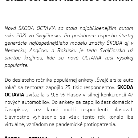
Nová ŠKODA OCTAVIA sa stala najobľúbenejším autom
roka 2021 vo Švajčiarsku. Po podobnom úspechu štvrtej
generácie najúspešnejšieho modelu značky ŠKODA aj v
Nemecku, Anglicku a Rakúsku je teda Švajčiarsko už
štvrtou krajinou, kde sa nová OCTAVIA teší vysokej
popularite.
Do desiateho ročníka populárnej ankety „Švajčiarske auto
roka“ sa tentoraz zapojilo 25 tisíc respondentov.
ŠKODA
OCTAVIA
zvíťazila s 9,6 % hlasov v silnej konkurencii 47
nových automobilov. Do ankety sa zapojilo šesť domácich
časopisov, cez ktoré mohli respondenti hlasovať.
Slávnostné vyhlásenie sa však tento rok konalo iba
virtuálne, vzhľadom na pandemické protiopatrenia.