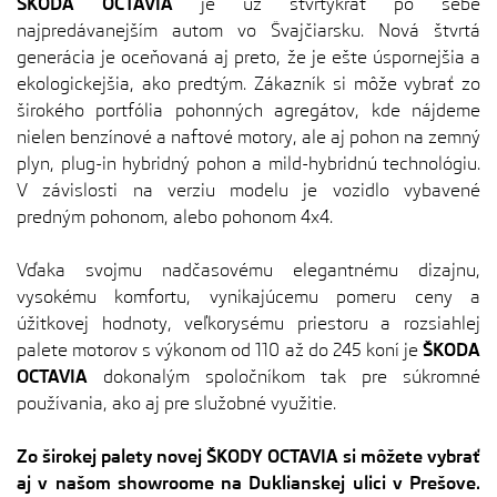
ŠKODA OCTAVIA
je už štvrtýkrát po sebe
najpredávanejším autom vo Švajčiarsku. Nová štvrtá
generácia je oceňovaná aj preto, že je ešte úspornejšia a
ekologickejšia, ako predtým. Zákazník si môže vybrať zo
širokého portfólia pohonných agregátov, kde nájdeme
nielen benzínové a naftové motory, ale aj pohon na zemný
plyn, plug-in hybridný pohon a mild-hybridnú technológiu.
V závislosti na verziu modelu je vozidlo vybavené
predným pohonom, alebo pohonom 4x4.
Vďaka svojmu nadčasovému elegantnému dizajnu,
vysokému komfortu, vynikajúcemu pomeru ceny a
úžitkovej hodnoty, veľkorysému priestoru a rozsiahlej
palete motorov s výkonom od 110 až do 245 koní je
ŠKODA
OCTAVIA
dokonalým spoločníkom tak pre súkromné
používania, ako aj pre služobné využitie.
Zo širokej palety novej ŠKODY OCTAVIA si môžete vybrať
aj v našom showroome na Duklianskej ulici v Prešove.