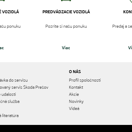
 VOZIDLÁ
PREDVÁDZACIE VOZIDLÁ
KON
našu ponuku‎
Pozrite si našu ponuku‎
Predaj a s
ac
Viac
V
O NÁS
ávka do servisu
Profil spoločnosti
ovaný servis Škoda Prešov
Kontakt
 udalosti
Akcie
nčná služba
Novinky
Videá
 literatúra