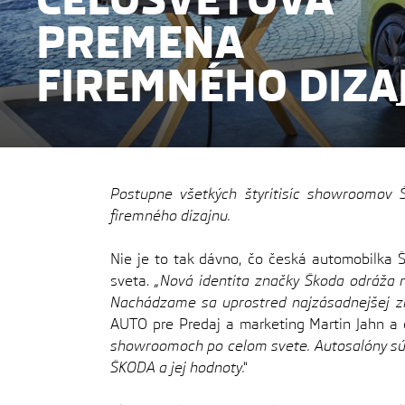
PREMENA
FIREMNÉHO DIZA
ZNAČKY ŠKODA
Postupne všetkých štyritisíc showroomov
firemného dizajnu.
Nie je to tak dávno, čo česká automobilka 
sveta.
„Nová identita značky Škoda odráža n
Nachádzame sa uprostred najzásadnejšej zm
AUTO pre Predaj a marketing Martin Jahn a
showroomoch po celom svete. Autosalóny sú 
ŠKODA a jej hodnoty.“