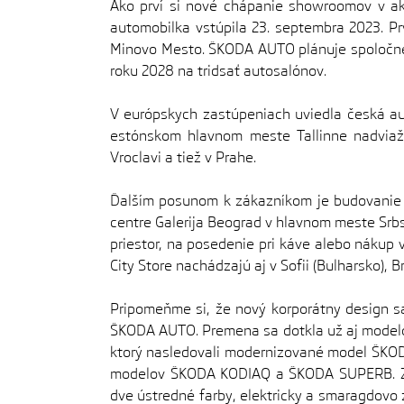
Ako prví si nové chápanie showroomov v a
automobilka vstúpila 23. septembra 2023. Pr
Minovo Mesto. ŠKODA AUTO plánuje spoločne s
roku 2028 na tridsať autosalónov.
V európskych zastúpeniach uviedla česká au
estónskom hlavnom meste Tallinne nadviažu
Vroclavi a tiež v Prahe.
Ďalším posunom k zákazníkom je budovanie
centre Galerija Beograd v hlavnom meste Srbs
priestor, na posedenie pri káve alebo náku
City Store nachádzajú aj v Sofii (Bulharsko), Br
Pripomeňme si, že nový korporátny design s
ŠKODA AUTO. Premena sa dotkla už aj modelo
ktorý nasledovali modernizované model ŠKOD
modelov ŠKODA KODIAQ a ŠKODA SUPERB. Zjed
dve ústredné farby, elektricky a smaragdovo z