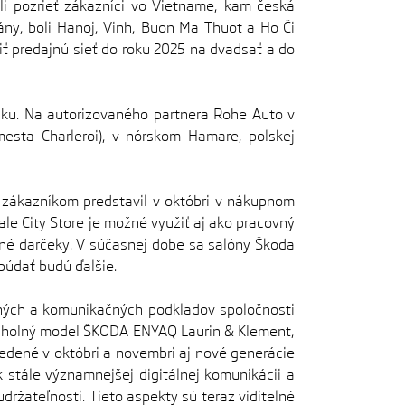
 pozrieť zákazníci vo Vietname, kam česká
ány, boli Hanoj, Vinh, Buon Ma Thuot a Ho Či
ť predajnú sieť do roku 2025 na dvadsať a do
sku. Na autorizovaného partnera Rohe Auto v
esta Charleroi), v nórskom Hamare, poľskej
ákazníkom predstavil v októbri v nákupnom
le City Store je možné využiť aj ako pracovný
né darčeky. V súčasnej dobe sa salóny Škoda
ibúdať budú ďalšie.
čných a komunikačných podkladov spoločnosti
rcholný model ŠKODA ENYAQ Laurin & Klement,
dené v októbri a novembri aj nové generácie
tále významnejšej digitálnej komunikácii a
držateľnosti. Tieto aspekty sú teraz viditeľné