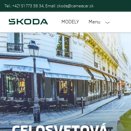
Tel.: +421 51 773 38 34, Email:
skoda@cameacar.sk
MODELY
Menu
CELOSVETOVÁ