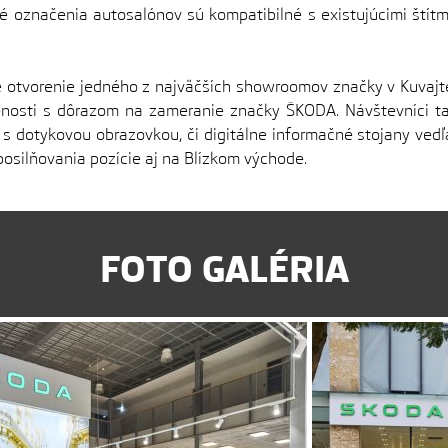
označenia autosalónov sú kompatibilné s existujúcimi štít
otvorenie jedného z najväčších showroomov značky v Kuvajte.
senosti s dôrazom na zameranie značky ŠKODA. Návštevníci ta
l s dotykovou obrazovkou, či digitálne informačné stojany ved
 posilňovania pozície aj na Blízkom východe.
FOTO GALÉRIA