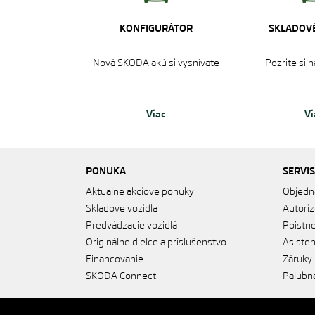
KONFIGURÁTOR
SKLADOVÉ
Nová ŠKODA akú si vysnívate
Pozrite si 
Viac
Vi
PONUKA
SERVIS
Aktuálne akciové ponuky
Objedn
Skladové vozidlá
Autoriz
Predvádzacie vozidlá
Poistne
Originálne dielce a príslušenstvo
Asiste
Financovanie
Záruky
ŠKODA Connect
Palubná