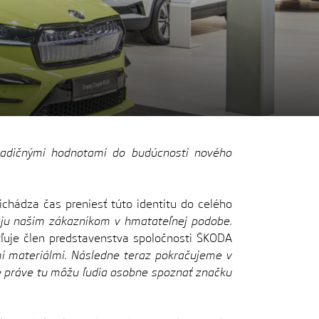
radičnými hodnotami do budúcnosti nového
chádza čas preniesť túto identitu do celého
je ju našim zákazníkom v hmatateľnej podobe.
ľuje člen predstavenstva spoločnosti ŠKODA
 materiálmi. Následne teraz pokračujeme v
e práve tu môžu ľudia osobne spoznať značku