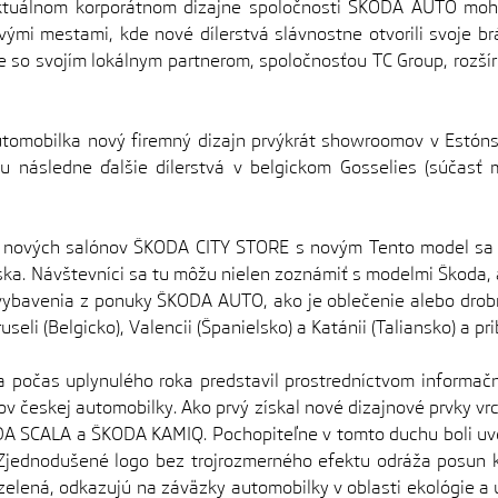
ktuálnom korporátnom dizajne spoločnosti ŠKODA AUTO mohli
vými mestami, kde nové dílerstvá slávnostne otvorili svoje br
o svojím lokálnym partnerom, spoločnosťou TC Group, rozšíri
tomobilka nový firemný dizajn prvýkrát showroomov v Estón
 následne ďalšie dílerstvá v belgickom Gosselies (súčasť m
 nových salónov ŠKODA CITY STORE s novým Tento model sa z
ka. Návštevníci sa tu môžu nielen zoznámiť s modelmi Škoda, a
p vybavenia z ponuky ŠKODA AUTO, ako je oblečenie alebo drob
useli (Belgicko), Valencii (Španielsko) a Katánii (Taliansko) a pr
a počas uplynulého roka predstavil prostredníctvom informa
v českej automobilky. Ako prvý získal nové dizajnové prvky v
A SCALA a ŠKODA KAMIQ. Pochopiteľne v tomto duchu boli uve
nodušené logo bez trojrozmerného efektu odráža posun k s
elená, odkazujú na záväzky automobilky v oblasti ekológie a u