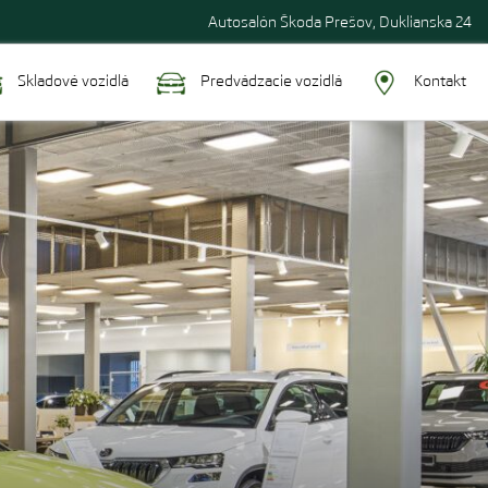
Autosalón Škoda Prešov, Duklianska 24
Skladové vozidlá
Predvádzacie vozidlá
Kontakt