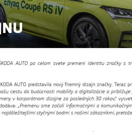
JNU
 ŠKODA AUTO po celom svete premení identitu značky s t
ŠKODA AUTO predstavila nový firemný dizajn značky. Teraz pri
ašu cestu do budúcnosti mobility a digitalizácie a približu
eny v korporátnom dizajne za posledných 30 rokov,“
vysvet
 dodáva:
„Premenu sme začali informačnými a komunikačnými
najdôležitejšími styčnými bodmi s našimi zákazníkmi, pretož