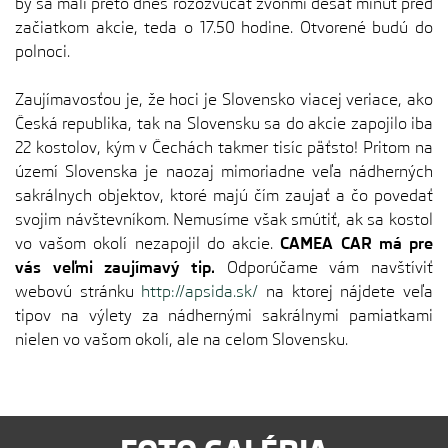
by sa mali preto dnes rozozvučať zvonmi desať minúť pred
začiatkom akcie, teda o 17.50 hodine. Otvorené budú do
polnoci.
Zaujímavosťou je, že hoci je Slovensko viacej veriace, ako
Česká republika, tak na Slovensku sa do akcie zapojilo iba
22 kostolov, kým v Čechách takmer tisíc päťsto! Pritom na
území Slovenska je naozaj mimoriadne veľa nádherných
sakrálnych objektov, ktoré majú čím zaujať a čo povedať
svojim návštevníkom. Nemusíme však smútiť, ak sa kostol
vo vašom okolí nezapojil do akcie.
CAMEA CAR
má pre
vás veľmi zaujímavý tip.
Odporúčame vám navštíviť
webovú stránku
http://apsida.sk/
na ktorej nájdete veľa
tipov na výlety za nádhernými sakrálnymi pamiatkami
nielen vo vašom okolí, ale na celom Slovensku.