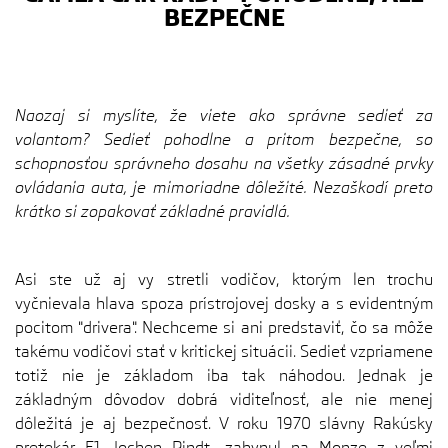
BEZPEČNE
Naozaj si myslíte, že viete ako správne sedieť za
volantom? Sedieť pohodlne a pritom bezpečne, so
schopnosťou správneho dosahu na všetky zásadné prvky
ovládania auta, je mimoriadne dôležité. Nezaškodí preto
krátko si zopakovať základné pravidlá.
Asi ste už aj vy stretli vodičov, ktorým len trochu
vyčnievala hlava spoza prístrojovej dosky a s evidentným
pocitom "drivera". Nechceme si ani predstaviť, čo sa môže
takému vodičovi stať v kritickej situácii. Sedieť vzpriamene
totiž nie je základom iba tak náhodou. Jednak je
základným dôvodov dobrá viditeľnosť, ale nie menej
dôležitá je aj bezpečnosť. V roku 1970 slávny Rakúsky
pretekár F1, Jochen Rindt, zahynul na Monze z veľmi