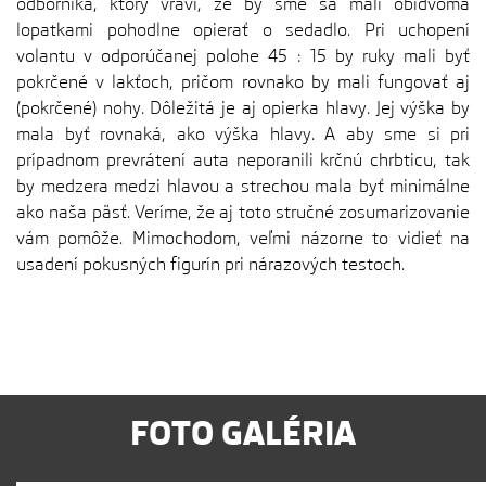
odborníka, ktorý vraví, že by sme sa mali obidvoma
lopatkami pohodlne opierať o sedadlo. Pri uchopení
volantu v odporúčanej polohe 45 : 15 by ruky mali byť
pokrčené v lakťoch, pričom rovnako by mali fungovať aj
(pokrčené) nohy. Dôležitá je aj opierka hlavy. Jej výška by
mala byť rovnaká, ako výška hlavy. A aby sme si pri
prípadnom prevrátení auta neporanili krčnú chrbticu, tak
by medzera medzi hlavou a strechou mala byť minimálne
ako naša päsť. Veríme, že aj toto stručné zosumarizovanie
vám pomôže. Mimochodom, veľmi názorne to vidieť na
usadení pokusných figurín pri nárazových testoch.
FOTO GALÉRIA