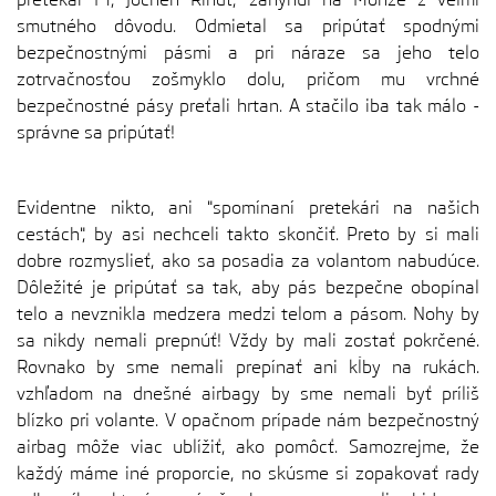
smutného dôvodu. Odmietal sa pripútať spodnými
bezpečnostnými pásmi a pri náraze sa jeho telo
zotrvačnosťou zošmyklo dolu, pričom mu vrchné
bezpečnostné pásy preťali hrtan. A stačilo iba tak málo -
správne sa pripútať!
Evidentne nikto, ani "spomínaní pretekári na našich
cestách", by asi nechceli takto skončiť. Preto by si mali
dobre rozmyslieť, ako sa posadia za volantom nabudúce.
Dôležité je pripútať sa tak, aby pás bezpečne obopínal
telo a nevznikla medzera medzi telom a pásom. Nohy by
sa nikdy nemali prepnúť! Vždy by mali zostať pokrčené.
Rovnako by sme nemali prepínať ani kĺby na rukách.
vzhľadom na dnešné airbagy by sme nemali byť príliš
blízko pri volante. V opačnom prípade nám bezpečnostný
airbag môže viac ublížiť, ako pomôcť. Samozrejme, že
každý máme iné proporcie, no skúsme si zopakovať rady