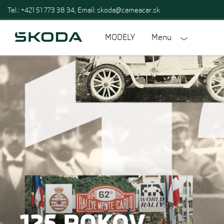
Tel.: +421 51 773 38 34, Email:
skoda@cameacar.sk
MODELY
Menu
125 ROKOV