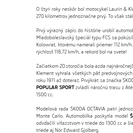
O štyri roky neskôr bol motocykel Laurin & K
270 kilometrov jednoznačne prvý. To však stá
Prvý výrazný zápis do histórie urobil auto
Mladoboleslavský špeciál typu FCS sa pokúsil
Kolowrat, ktorému namerali priemer 112 km/h.
rýchlosť 118,72 km/h, a rekord bol na svete!
Začiatkom 20.storočia bola azda najnáročnej
Klement vyhrala všetkých päť predvojnových 
roku 1911 až doteraz. Prvýkrát sa značka ŠKOD
POPULAR SPORT
zvládli náročnú trasu z At
1500 cc.
Modelová rada ŠKODA OCTAVIA patrí jednoz
Monte Carlo. Automobilka poskytla model
Š
odvďačili víťazstvom v triede do 1300 cc a š
triede aj Nór Edward Gjolberg.