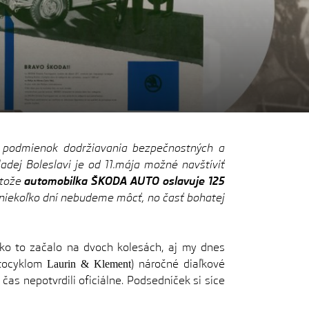
za podmienok dodržiavania bezpečnostných a
ladej Boleslavi je od 11.mája možné navštíviť
etože
automobilka ŠKODA AUTO oslavuje 125
te niekoľko dní nebudeme môcť, no časť bohatej
o to začalo na dvoch kolesách, aj my dnes
tocyklom
) náročné diaľkové
Laurin & Klement
 čas nepotvrdili oficiálne. Podsedníček si síce