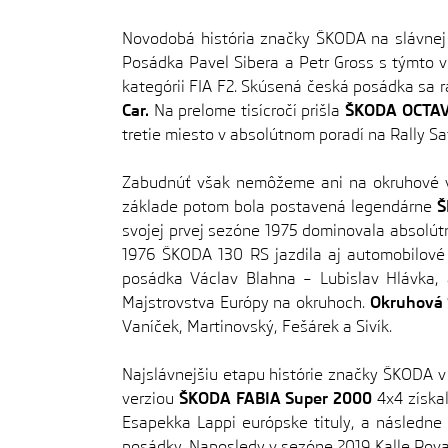
Novodobá história značky ŠKODA na slávnej 
Posádka Pavel Sibera a Petr Gross s týmto voz
kategórii FIA F2. Skúsená česká posádka sa r
Car.
Na prelome tisícročí prišla
ŠKODA OCTA
tretie miesto v absolútnom poradí na Rally Saf
Zabudnúť však nemôžeme ani na okruhové v
základe potom bola postavená legendárne
Š
svojej prvej sezóne 1975 dominovala absolútn
1976 ŠKODA 130 RS jazdila aj automobilové 
posádka Václav Blahna – Lubislav Hlávka, a
Majstrovstva Európy na okruhoch.
Okruhová
Vaníček, Martinovský, Fešárek a Sivík.
Najslávnejšiu etapu histórie značky ŠKODA v
verziou
ŠKODA FABIA Super 2000
4x4 získal
Esapekka Lappi európske tituly, a následne
posádky. Naposledy v sezóne 2019 Kalle Rova