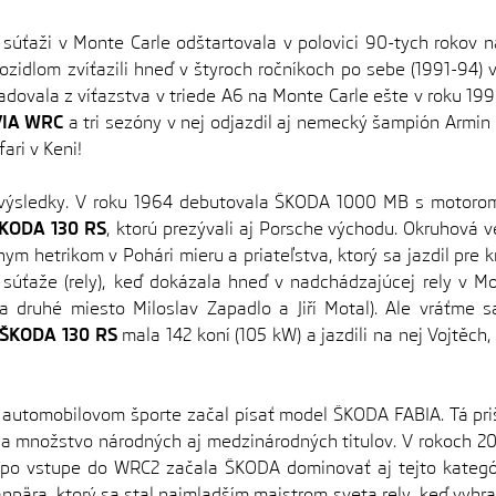
súťaži v Monte Carle odštartovala v polovici 90-tych roko
idlom zvíťazili hneď v štyroch ročníkoch po sebe (1991-94) v 
adovala z víťazstva v triede A6 na Monte Carle ešte v roku 19
VIA WRC
a tri sezóny v nej odjazdil aj nemecký šampión Armi
ari v Keni!
ýsledky. V roku 1964 debutovala ŠKODA 1000 MB s motoro
KODA 130 RS
, ktorú prezývali aj Porsche východu. Okruhová 
ym hetrikom v Pohári mieru a priateľstva, ktorý sa jazdil pre
súťaže (rely), keď dokázala hneď v nadchádzajúcej rely v 
 druhé miesto Miloslav Zapadlo a Jiří Motal). Ale vráťme s
 ŠKODA 130 RS
mala 142 koní (105 kW) a jazdili na nej Vojtěch, 
 automobilovom športe začal písať model ŠKODA FABIA. Tá priš
a množstvo národných aj medzinárodných titulov. V rokoch 201
 po vstupe do WRC2 začala ŠKODA dominovať aj tejto kategórii
npära, ktorý sa stal najmladším majstrom sveta rely, keď vyh