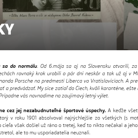
KY
a sa do normálu
. Od 6.mája sa aj na Slovensku otvorili, 
echách rovnaký krok urobili o pár dní neskôr a tak už aj v M
anda Porsche na predmestí Liberca vo Vratislaviciach. A pr
nať a predvádzať. My síce zatiaľ do Čiech, kvôli karanténe, eš
Prípadne vás navnadíme na zaujímavý letný výlet.
me cez jej nezabudnuteľné športové úspechy.
A keďže všetk
rý v roku 1901 absolvoval najrýchlejšie zo všetkých (s mo
cieľa však došiel už ráno o tretej, keď to nikto nečakal a jeho
stretol, ale to mu usporiadatelia neuznali.