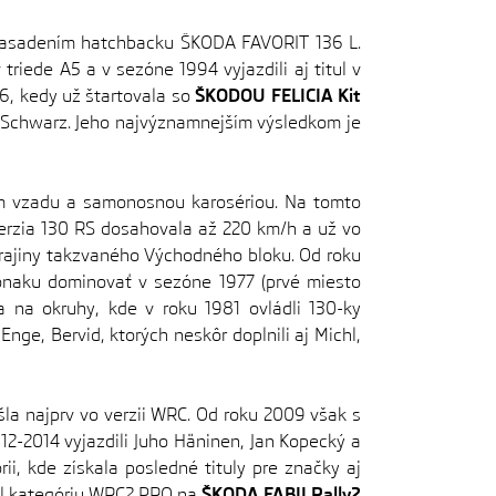
v nasadením hatchbacku ŠKODA FAVORIT 136 L.
triede A5 a v sezóne 1994 vyjazdili aj titul v
96, kedy už štartovala so
ŠKODOU FELICIA Kit
n Schwarz. Jeho najvýznamnejším výsledkom je
m vzadu a samonosnou karosériou. Na tomto
verzia 130 RS dosahovala až 220 km/h a už vo
 krajiny takzvaného Východného bloku. Od roku
Monaku dominovať v sezóne 1977 (prvé miesto
a na okruhy, kde v roku 1981 ovládli 130-ky
Enge, Bervid, ktorých neskôr doplnili aj Michl,
la najprv vo verzii WRC. Od roku 2009 však s
2-2014 vyjazdili Juho Häninen, Jan Kopecký a
, kde získala posledné tituly pre značky aj
ral kategóriu WRC2 PRO na
ŠKODA FABII Rally2