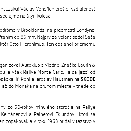
ancúzsku! Václav Vondřich prešiel vzdialenosť
sedlajme na štyri kolesá.
todróme v Brooklands, na predmestí Londýna.
vŕtaním do 86 mm. Najprv za volant sadol Saša
uktér Otto Hieronimus. Ten dosiahol priemernú
ganizoval Autoklub z Viedne. Značka Laurin &
u je však Rallye Monte Carlo. Tá sa jazdí od
posádka Jiří Pohl a Jaroslav Hausman na
ŠKODE
on až do Monaka na druhom mieste v triede do
y zo 60-rokov minulého storočia na Rallye
Keinänenovi a Rainerovi Eklundovi, ktorí sa
n zopakoval, a v roku 1963 pridal víťazstvo v