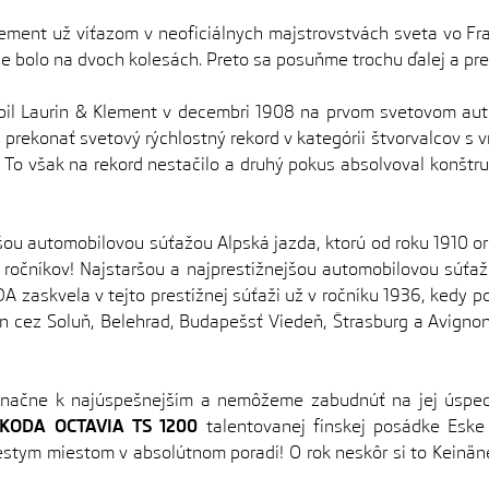
lement už víťazom v neoficiálnych majstrovstvách sveta vo Fr
le bolo na dvoch kolesách. Preto sa posuňme trochu ďalej a pre
mobil Laurin & Klement v decembri 1908 na prvom svetovom au
 prekonať svetový rýchlostný rekord v kategórii štvorvalcov s 
 To však na rekord nestačilo a druhý pokus absolvoval konštr
šou automobilovou súťažou Alpská jazda, ktorú od roku 1910 or
ročníkov! Najstaršou a najprestížnejšou automobilovou súťažo
A zaskvela v tejto prestížnej súťaži už v ročníku 1936, kedy 
én cez Soluň, Belehrad, Budapešsť Viedeň, Štrasburg a Avign
načne k najúspešnejším a nemôžeme zabudnúť na jej úspech
KODA OCTAVIA TS 1200
talentovanej fínskej posádke Eske 
iestym miestom v absolútnom poradí! O rok neskôr si to Keinäne