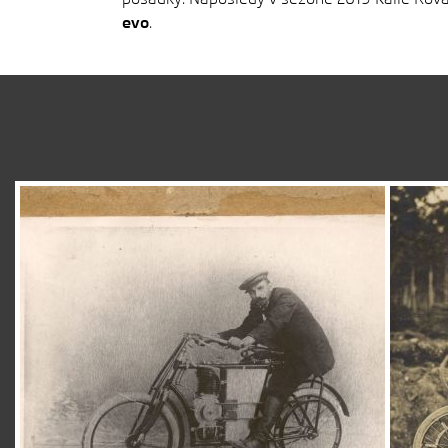
evo
.