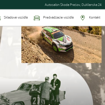
Autosalón Škoda Prešov, Duklianska 24
Skladové vozidlá
Predvádzacie vozidlá
Kontakt