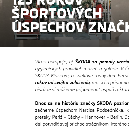
ŠPORTOVÝCH
ÚSPECHOV ZNAČ
Vírus ustupuje, aj
ŠKODA sa pomaly vraci
hygienických pravidiel, múzeá a galérie. V Č
ŠKODA Muzeum, respektíve rodný dom Ferdin
rokov od svojho založenia
, má si čo pripomí
histórie si môžeme pripomenúť aspoň takto. 
Dnes sa na históriu značky ŠKODA pozrie
začneme úspechom Narcisa Podsedníčka, kto
preteky Paríž – Cáchy – Hannover – Berlín. Do 
dal potvrdiť svoj príchod strážnikom, ktorého 