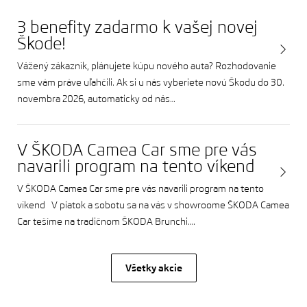
3 benefity zadarmo k vašej novej
Škode!
Vážený zákazník, plánujete kúpu nového auta? Rozhodovanie
sme vám práve uľahčili. Ak si u nás vyberiete novú Škodu do 30.
novembra 2026, automaticky od nás…
V ŠKODA Camea Car sme pre vás
navarili program na tento víkend
V ŠKODA Camea Car sme pre vás navarili program na tento
víkend V piatok a sobotu sa na vás v showroome ŠKODA Camea
Car tešíme na tradičnom ŠKODA Brunchi.…
Všetky akcie