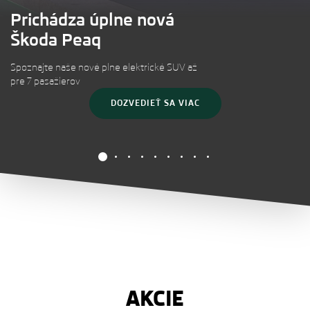
Prichádza úplne nová
Škoda Peaq
Spoznajte naše nové plne elektrické SUV až
pre 7 pasažierov
DOZVEDIEŤ SA VIAC
AKCIE